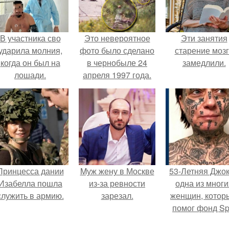
В участника сво
Это невероятное
Эти занятия
ударила молния,
фото было сделано
старение моз
когда он был на
в чернобыле 24
замедлили.
лошади.
апреля 1997 года.
Принцесса дании
Mуж жену в Москве
53-Летняя Джок
Изабелла пошла
из-за ревности
одна из многи
служить в армию.
зарезал.
женщин, котор
помог фонд Spi
van Tattoo,