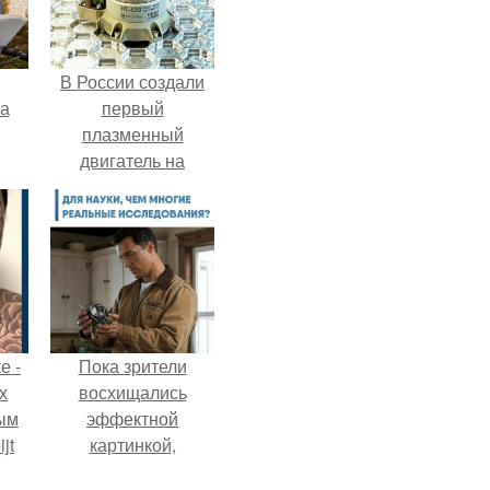
В России создали
га
первый
плазменный
двигатель на
криптоне.
е -
Пока зрители
х
восхищались
ым
эффектной
jt
картинкой,
создатели фильма