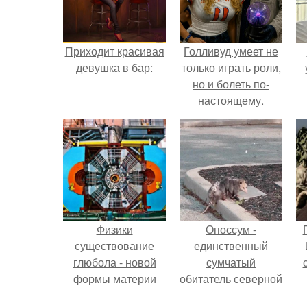
Приходит красивая
Голливуд умеет не
девушка в бар:
только играть роли,
но и болеть по-
настоящему.
Физики
Опоссум -
существование
единственный
глюбола - новой
сумчатый
формы материи
обитатель северной
подтвердили.
америки.