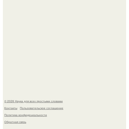
Эти занятия старение мозга замедлили.
В России создали первый плазменный двигатель на
криптоне.
© 2026 Наука для всех простыми словами
Контакты
Пользовательское соглашение
Политика конфидециальности
Обратная связь