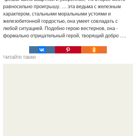
равносильно проигрышу. … эта ведьма с железным
характером, стальными моральными устоями и
железобетонной гордостью, она умеет совладать с
любой ситуацией. Подобно герою вестернов, она -
формально отрицательный герой, творящий добро ….
Читайте также
Нажип Валитов. Профессор нажип валитов
существование бога доказал.