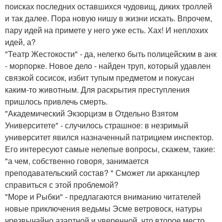
поисках последних оставшихся чудовищ, диких троллей
и так далее. Пора новую нишу в жизни искать. Впрочем,
пару идей на примете у него уже есть. Хах! И неплохих
идей, а?
"Театр Жестокости" - да, нелегко быть полицейским в анк
- морпорке. Новое дело - найден труп, который удавлен
связкой сосисок, избит тупым предметом и покусан
каким-то животным. Для раскрытия преступления
пришлось привлечь смерть.
"Академический Экзорцизм в Отдельно Взятом
Университете" - случилось страшное: в незримый
университет явился назначенный патрицием инспектор.
Его интересуют самые нелепые вопросы, скажем, такие:
"а чем, собственно говоря, занимается
преподавательский состав? " Сможет ли аркканцлер
справиться с этой проблемой?
"Море и Рыбки" - предлагаются вниманию читателей
новые приключения ведьмы Эсме ветровоск, натуры
чрезвычайно азартной и уверенной, что второе место