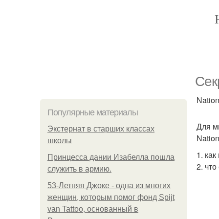
Сек
Nation
Популярные материалы
Для м
Экстернат в старших классах
Natio
школы
1. ка
Принцесса дании Изабелла пошла
2. чт
служить в армию.
53-Летняя Джоке - одна из многих
женщин, которым помог фонд Spijt
van Tattoo, основанный в