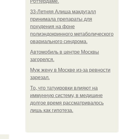
Роттердаме.
33-Летняя Алиша макдугалл
принимала препараты для
похудения на фоне
полиэндокринного метаболического
овариального синдрома.
Автомобиль в центре Москвы
загорелся.
Mуж жену в Москве из-за ревности
зарезал.
То, что татуировки влияют на
иммунную систему, в медицине
долгое время рассматривалось
лишь как гипотеза.