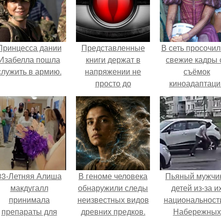
Принцесса дании
Представленные
В сеть просочил
Изабелла пошла
книги держат в
свежие кадры 
служить в армию.
напряжении не
съёмок
просто до
киноадаптаци
последнего
"Рапунцель", и 
момента, но и
внимание
очень долгое время
моментальн
после того, как вы
оказалось
их уже прочитали.
приковано к Ти
крофт.
33-Летняя Алиша
В геноме человека
Пьяный мужчи
макдугалл
обнаружили следы
детей из-за и
принимала
неизвестных видов
национальност
препараты для
древних предков.
Набережных