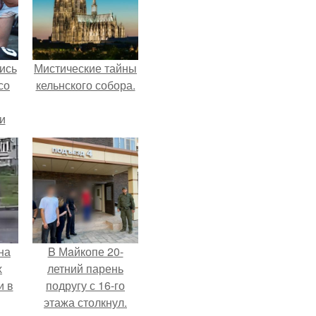
ись
Мистические тайны
со
кельнского собора.
и
всё
о
ган
на
B Мaйкопе 20-
х
летний парень
и в
подругу с 16-го
этажа столкнул.