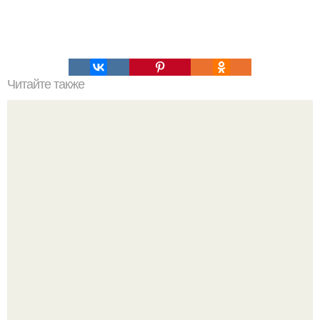
Читайте также
Философия Толстого. Философские идеи в творчестве Л.
Н. Толстого.