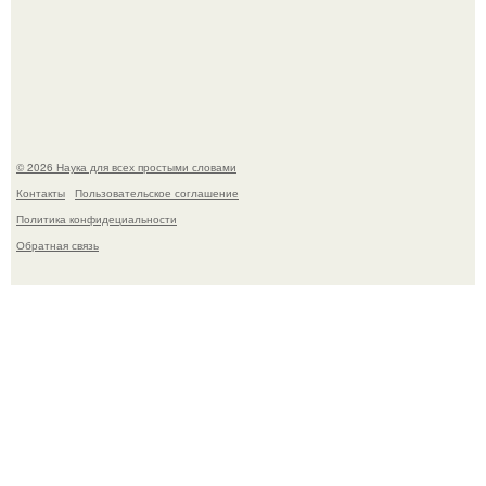
Голливуд умеет не только играть роли, но и болеть по-
настоящему.
© 2026 Наука для всех простыми словами
Контакты
Пользовательское соглашение
Политика конфидециальности
Обратная связь