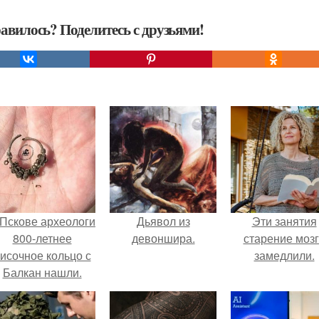
авилось? Поделитесь с друзьями!
 Пскове археологи
Дьявол из
Эти занятия
800-летнее
девоншира.
старение моз
исочное кольцо с
замедлили.
Балкан нашли.