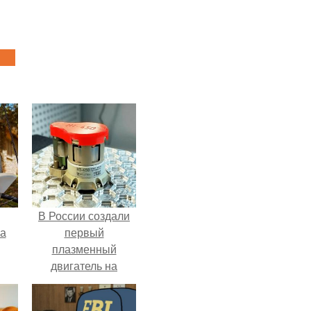
В России создали
га
первый
плазменный
двигатель на
криптоне.