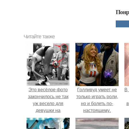
Понр
Читайте также
Это весёлое фото
Голливуд умеет не
В
закончилось не так
только играть роли,
уж весело для
но и болеть по-
в
девушки на
настоящему.
переднем плане.