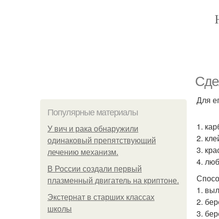
Сде
Для е
Популярные материалы
1. ка
У вич и рака обнаружили
2. кле
одинаковый препятствующий
3. кра
лечению механизм.
4. лю
В России создали первый
Спосо
плазменный двигатель на криптоне.
1. вы
Экстернат в старших классах
2. бе
школы
3. бе