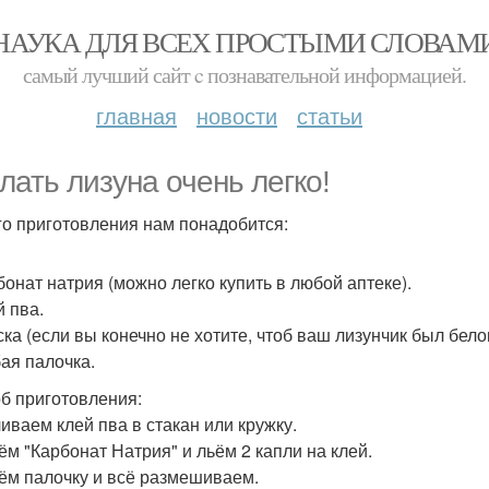
НАУКА ДЛЯ ВСЕХ ПРОСТЫМИ СЛОВАМ
самый лучший сайт c познавательной информацией.
главная
новости
статьи
лать лизуна очень легко!
го приготовления нам понадобится:
рбонат натрия (можно легко купить в любой аптеке).
й пва.
ска (если вы конечно не хотите, чтоб ваш лизунчик был белог
бая палочка.
б приготовления:
ливаем клей пва в стакан или кружку.
рём "Карбонат Натрия" и льём 2 капли на клей.
рём палочку и всё размешиваем.