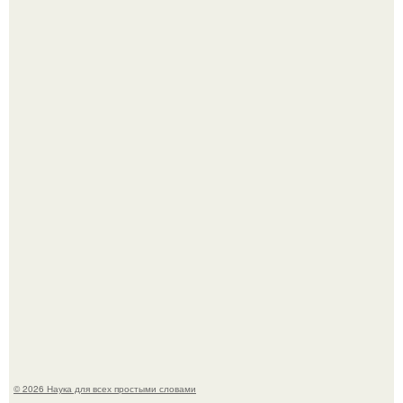
В Пскове археологи 800-летнее височное кольцо с
Балкан нашли.
В России создали первый плазменный двигатель на
криптоне.
© 2026 Наука для всех простыми словами