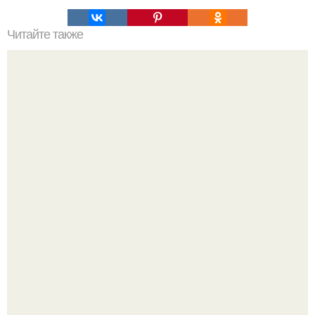
Читайте также
Гора Бойко. Крымская шамбала - гора бойко.
В России создали первый плазменный двигатель на