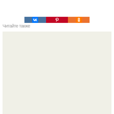
Читайте также
10 коротких книг, которые проглатываешь залпом.