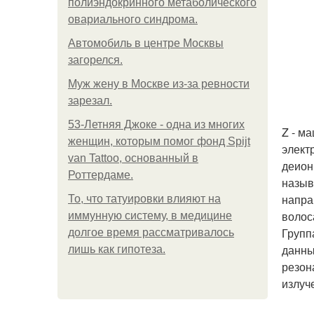
полиэндокринного метаболического
овариального синдрома.
Автомобиль в центре Москвы
загорелся.
Mуж жену в Москве из-за ревности
зарезал.
53-Летняя Джоке - одна из многих
Z - м
женщин, которым помог фонд Spijt
элект
van Tattoo, основанный в
деион
Роттердаме.
назыв
напра
То, что татуировки влияют на
волос
иммунную систему, в медицине
Групп
долгое время рассматривалось
данны
лишь как гипотеза.
резон
излуч