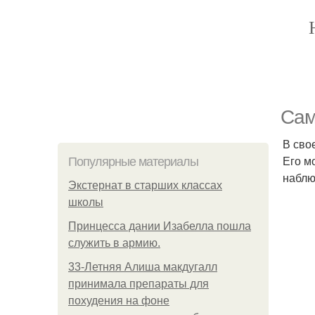
Сам
В сво
Его м
Популярные материалы
наблю
Экстернат в старших классах
школы
Принцесса дании Изабелла пошла
служить в армию.
33-Летняя Алиша макдугалл
принимала препараты для
похудения на фоне