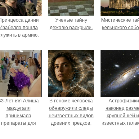
Принцесса дании
Ученые тайну
Мистические та
Изабелла пошла
дежавю раскрыли.
кельнского собо
служить в армию.
33-Летняя Алиша
В геноме человека
Астрофизики
макдугалл
обнаружили следы
наконец разм
принимала
неизвестных видов
крупнейшей и
препараты для
древних предков.
известных галак
охудения на фоне
измерили.
олиэндокринного