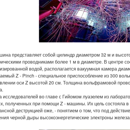
ашина представляет собой цилиндр диаметром 32 м и высот
рическими проводниками более 1 м в диаметре. В центре со
изированной водой, располагается вакуумная камера диаме
аемый Z - Pinch - специальное приспособление из 300 во
влении оси Z высотой 20 см. Толщина вольфрамовой провол
а.
а исследователей во главе с Гийомом луазелем из лаборат
х, полученных при помощи Z - машины. Их цель состояла в 
ансной деструкцией оже, - понятием о том, что под действ
ения черной дыры высокоэнергетические электроны железа 