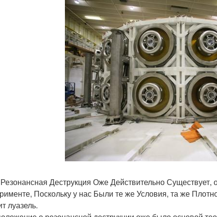
 Резонансная Деструкция Оже Действительно Существует,
рименте, Поскольку у нас Были те же Условия, та же Плотн
ит луазель.
оложение о резонансной деструкции оже было основой тео