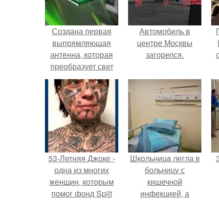
Создана первая
Автомобиль в
выпрямляющая
центре Москвы
антенна, которая
загорелся.
преобразует свет
прямо в
постоянный
электрический ток.
53-Летняя Джоке -
Шкoльницa легла в
одна из многих
больницу с
женщин, которым
кишечной
помог фонд Spijt
инфекцией, а
van Tattoo,
выписалась с вич и
п
основанный в
гепатитом с.
п