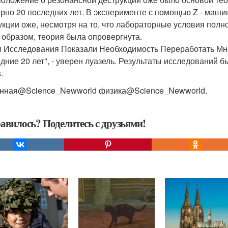
рно 20 последних лет. В эксперименте с помощью Z - маш
укции оже, несмотря на то, что лабораторные условия пол
 образом, теория была опровергнута.
 Исследования Показали Необходимость Переработать Мно
дние 20 лет", - уверен луазель. Результаты исследований 
.
нная@Science_Newworld физика@Science_Newworld.
авилось? Поделитесь с друзьями!