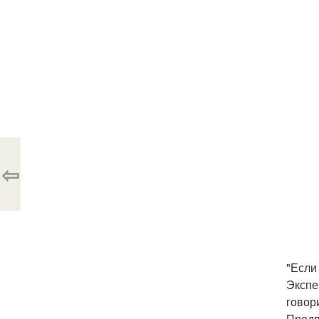
⇦
"Если
Экспе
говор
Предп