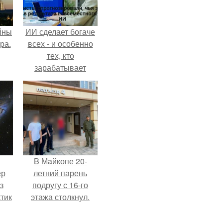
йны
ИИ сделает богаче
ра.
всех - и особенно
тех, кто
зарабатывает
меньше всего.
B Мaйкопе 20-
ер
летний парень
з
подругу с 16-го
тик
этажа столкнул.