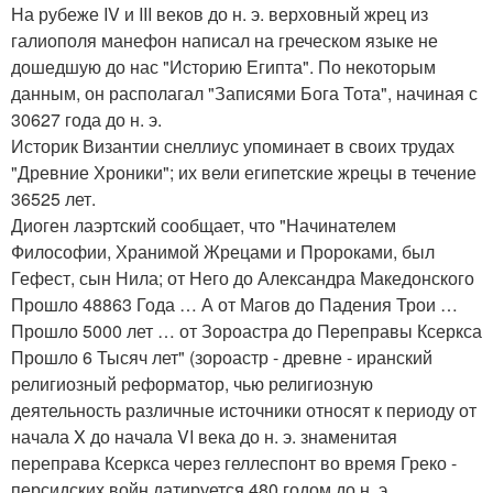
На рубеже IV и III веков до н. э. верховный жрец из
галиополя манефон написал на греческом языке не
дошедшую до нас "Историю Египта". По некоторым
данным, он располагал "Записями Бога Тота", начиная с
30627 года до н. э.
Историк Византии снеллиус упоминает в своих трудах
"Древние Хроники"; их вели египетские жрецы в течение
36525 лет.
Диоген лаэртский сообщает, что "Начинателем
Философии, Хранимой Жрецами и Пророками, был
Гефест, сын Нила; от Него до Александра Македонского
Прошло 48863 Года … А от Магов до Падения Трои …
Прошло 5000 лет … от Зороастра до Переправы Ксеркса
Прошло 6 Тысяч лет" (зороастр - древне - иранский
религиозный реформатор, чью религиозную
деятельность различные источники относят к периоду от
начала X до начала VI века до н. э. знаменитая
переправа Ксеркса через геллеспонт во время Греко -
персидских войн датируется 480 годом до н. э. .