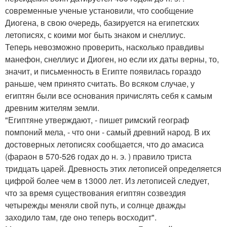
современные ученые установили, что сообщение
Диогена, в свою очередь, базируется на египетских
летописях, с коими мог быть знаком и снеллиус.
Теперь невозможно проверить, насколько правдивы
манефон, снеллиус и Диоген, но если их даты верны, то,
значит, и письменность в Египте появилась гораздо
раньше, чем принято считать. Во всяком случае, у
египтян были все основания причислять себя к самым
древним жителям земли.
"Египтяне утверждают, - пишет римский географ
помпоний мела, - что они - самый древний народ. В их
достоверных летописях сообщается, что до амасиса
(фараон в 570-526 годах до н. э. ) правило триста
тридцать царей. Древность этих летописей определяется
цифрой более чем в 13000 лет. Из летописей следует,
что за время существования египтян созвездия
четырежды меняли свой путь, и солнце дважды
заходило там, где оно теперь восходит".