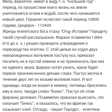
Мела, вероятно, имеет в виду т. н. "Большой год" -
период, по прошествии коего жизнь на земле
уничтожается огнем и водой, после чего начинается
новый цикл. Гераклит исчислял такой период 10800
годами, Цицерон - 113400.
Жрецы египетского бога птаха "Отцу Истории" Геродоту
такой случай рассказывали. Фараон псамметих I (664-
610 до н. э. ) решил проверить утверждения о
первородстве египтян. С этой целью он отдал двух
новорожденных мальчиков пастуху коз, приказал
поселить их в пустой хижине и не произносить при них
ни единого звука: фараон хотел узнать, какое будет
первое произнесенное детьми слово. Пастух молча в
течение двух лет их козьим молоком поил. И вот
однажды, когда он вошел в хижину, питомцы бросились
ему в ноги, твердя слово "Бекос". Пастух об этом
фараону доложил. Псамметих приказал выяснить, что
означает "Бекос", и оказалось, что во фригии так
называют хлеб. Отсюда, - пишет Геродот, - египтяне