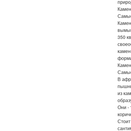
приро
Камен
Самые
Камен
вымыв
350 к
своео
камен
форми
Камен
Самые
В афр
пышны
из ка
образ
Они -
корич
Стоит
санти