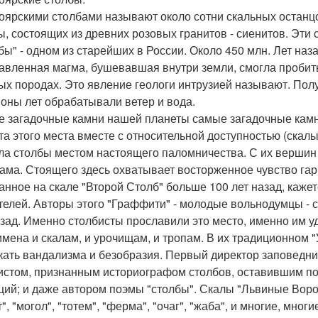
оярскими столбами называют около сотни скальных останцо
, состоящих из древних розовых гранитов - сиенитов. Эти
бы" - одном из старейших в России. Около 450 млн. Лет на
авленная магма, бушевавшая внутри земли, смогла пробит
ых породах. Это явление геологи интрузией называют. Пол
оны лет обрабатывали ветер и вода.
 загадочные камни нашей планеты самые загадочные камн
та этого места вместе с относительной доступностью (скалы
ла столбы местом настоящего паломничества. С их вершин
ама. Стоящего здесь охватывает восторженное чувство гарм
анное на скале "Второй Столб" больше 100 лет назад, кажет
телей. Авторы этого "Граффити" - молодые вольнодумцы - с
азад. Именно столбисты прославили это место, именно им уд
имена и скалам, и урочищам, и тропам. В их традиционном "
кать вандализма и безобразия. Первый директор заповедн
истом, признанным историографом столбов, оставившим по
ций; и даже автором поэмы "столбы". Скалы "Львиные Ворота
т", "могол", "тотем", "ферма", "очаг", "жаба", и многие, мн