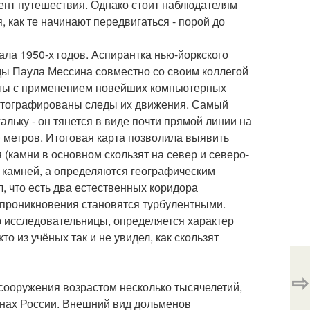
мент путешествия. Однако стоит наблюдателям
, как те начинают передвигаться - порой до
ла 1950-х годов. Аспирантка нью-йоркского
ды Паула Мессина совместно со своим коллегой
рты с применением новейших компьютерных
фотографированы следы их движения. Самый
льку - он тянется в виде почти прямой линии на
0 метров. Итоговая карта позволила выявить
(камни в основном скользят на север и северо-
ы камней, а определяются географическим
 что есть два естественных коридора
 проникновения становятся турбулентными.
 исследовательницы, определяется характер
о из учёных так и не увидел, как скользят
⇨
сооружения возрастом несколько тысячелетий,
ионах России. Внешний вид дольменов