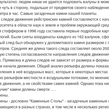
зультатно: людям никак не удается подловить валуны в мо
и чуть в сторону, подальше от предметов своего наблюдения
етра в час. Самые загадочные камни нашей планеты.
 следов движения рейстрекских камней составляются с нача
рситета в области наук о земле и проблем окружающей сре
 стоффером в 1996 году составила первые подробные ка
логий. Были сняты координаты каждого из 162 валунов, с
ый след был обнаружен у доломитового камня размером с га
етров. Средняя же длина такого следа составляет около 20
ую степень согласованности направления следов движения 
к. Прямизна и длина следов не зависят от размера и форм
м начала движения. Общий анализ рельефа долины показал,
пления в неё воздушных масс, которые в некоторых местах
о рельефом местности и воздушными потоками, по мнению
в движения, а не свойствами самих камней. Однако пока никт
учие" камни долины смерти ….
ены.
ены - дословно "Каменные Столы" - загадочные каменные 
чающиеся в разных странах, в том числе в нескольких рег