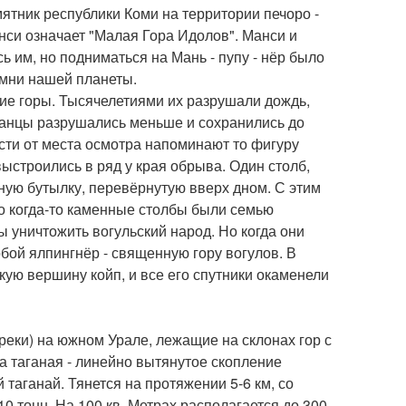
тник республики Коми на территории печоро -
анси означает "Малая Гора Идолов". Манси и
 им, но подниматься на Мань - пупу - нёр было
амни нашей планеты.
ие горы. Тысячелетиями их разрушали дождь,
сланцы разрушались меньше и сохранились до
сти от места осмотра напоминают то фигуру
выстроились в ряд у края обрыва. Один столб,
мную бутылку, перевёрнутую вверх дном. С этим
то когда-то каменные столбы были семью
ы уничтожить вогульский народ. Но когда они
обой ялпингнёр - священную гору вогулов. В
кую вершину койп, и все его спутники окаменели
еки) на южном Урале, лежащие на склонах гор с
а таганая - линейно вытянутое скопление
таганай. Тянется на протяжении 5-6 км, со
0 тонн. На 100 кв. Метрах располагается до 300