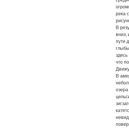
огром
река 
рисун
В рез
вниз,
пути 
глыбы
здесь
что п
Движу
В аме
небол
озера
цельс
зигза
катят
невид
повер