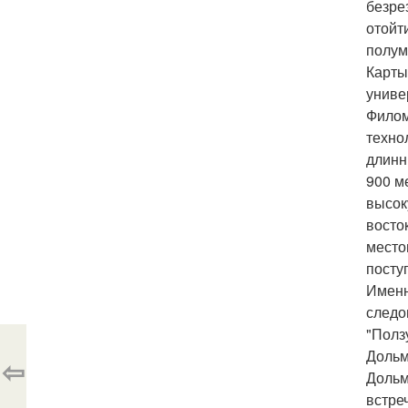
безре
отойт
полум
Карты
униве
Филом
техно
длинн
900 м
высок
восто
место
посту
Именн
следо
"Полз
Дольм
⇦
Дольм
встре