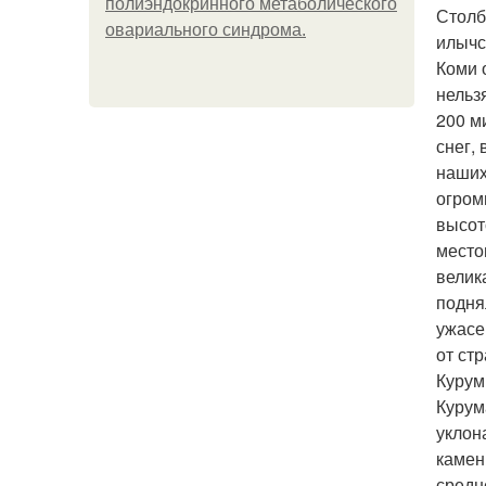
полиэндокринного метаболического
Столб
овариального синдрома.
илычс
Коми 
нельз
200 м
снег,
наших
огром
высот
место
велик
подня
ужасе
от стр
Курум
Курум
уклон
камен
средн