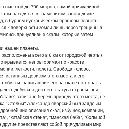
в высотой до 700 метров, самой причудливой
 скалы находятся в знаменитом заповеднике
зад, в бурном вулканическом прошлом планеты,
ься к поверхности земли лишь через трещины в
учились причудливые скалы, которые затем
и нашей планеты.
 расположены всего в 8 км от городской черты)
 открывается неповторимая по красоте
онии, легкости, полета. Свобода - слово,
ся истинным девизом этого места и его
толбисты, написавшие его на скале полтораста
алось добиться для него статуса охраны, они
Уставе" записано беречь природу этого места, не
ика "Столбы" Александр яворский был заядлым
дробнейшие описания скал, избушек, компаний,
", "китайская стена", "манская баба", "большой
огие другие представляют собой причудливый мир