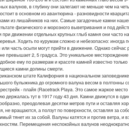
ных валунов, в глубину они залегают не меньше чем на четы
состоит в основном из авантюрина - разновидности кварцит
ками из лишайников на них. Самые загадочные камни наше
ультате физического и морозного выветривания и под дейс
 и при движении отдельных крупных глыб камня они часто н
деревья. Ходить по курумам сложно и небезопасно: иногда 
 или часть осыпи могут прийти в движение. Однако сейчас 
 не превышает 2, 5 градуса. Это уникальное месторождени
одобное ему по размерам и красоте камней известно только
щиеся камни долины смерти.
риканском штате Калифорния в национальном заповеднике
ьшого булыжника до огромного валуна весом в полтонны с
 рестрейк - плайя (Racetrack Playa. Это самое жаркое место
ию держалась тут в 1917 году 43 дня. Камни движутся в оди
гообразно, преодолевая десятки метров пути и оставляя хо
ся, не вращаются, а ползут по поверхности, оставляя за со
имый тянет их за собой. Валуны катятся и против ветра, и
хностям. Перемещения неспокойных валунов неоднократно