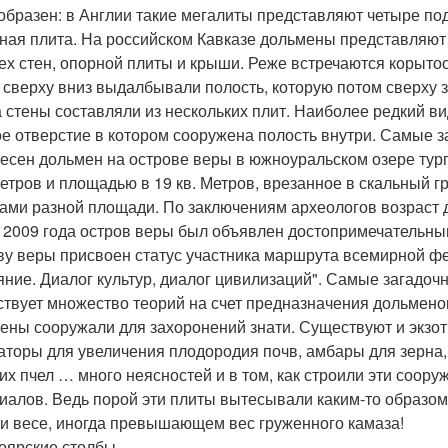
образен: в Англии такие мегалиты представляют четыре по
ная плита. На российском Кавказе дольмены представляют 
ех стен, опорной плиты и крыши. Реже встречаются корыто
 сверху вниз выдалбывали полость, которую потом сверху
да стены составляли из нескольких плит. Наиболее редкий ви
ое отверстие в котором сооружена полость внутри. Самые 
есен дольмен на острове веры в южноуральском озере тур
метров и площадью в 19 кв. Метров, врезанное в скальный гр
ами разной площади. По заключениям археологов возраст до
 2009 года остров веры был объявлен достопримечательным
ву веры присвоен статус участника маршрута всемирной ф
яние. Диалог культур, диалог цивилизаций". Самые загадо
твует множество теорий на счет предназначения дольменов
ены сооружали для захоронений знати. Существуют и экзот
аторы для увеличения плодородия почв, амбары для зерна, 
их пчел … много неясностей и в том, как строили эти соору
иалов. Ведь порой эти плиты вытесывали каким-то образом
ри весе, иногда превышающем вес груженного камаза!
оярские столбы.