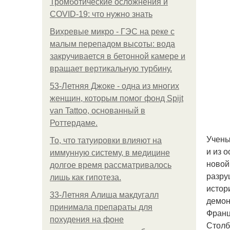
Тромботические осложнения и
COVID-19: что нужно знать
Вихревые микро - ГЭС на реке с
малым перепадом высоты: вода
закручивается в бетонной камере и
вращает вертикальную турбину.
53-Летняя Джоке - одна из многих
женщин, которым помог фонд Spijt
van Tattoo, основанный в
Роттердаме.
Учены
То, что татуировки влияют на
и из 
иммунную систему, в медицине
новой
долгое время рассматривалось
разру
лишь как гипотеза.
истор
33-Летняя Алиша макдугалл
демон
принимала препараты для
Франц
похудения на фоне
Столб