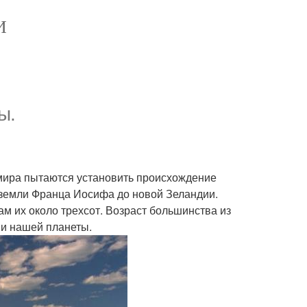
И
ы.
о мира пытаются установить происхождение
 земли Франца Иосифа до новой Зеландии.
м их около трехсот. Возраст большинства из
ни нашей планеты.