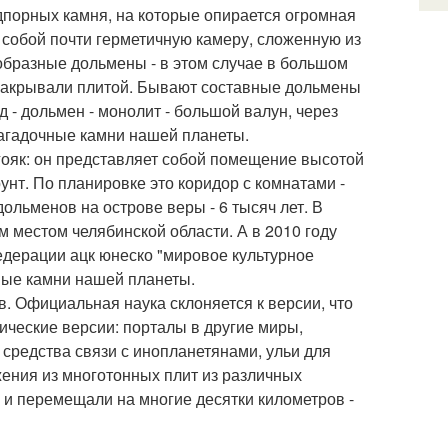
дпорных камня, на которые опирается огромная
собой почти герметичную камеру, сложенную из
образные дольмены - в этом случае в большом
 закрывали плитой. Бывают составные дольмены
д - дольмен - монолит - большой валун, через
загадочные камни нашей планеты.
гояк: он представляет собой помещение высотой
унт. По планировке это коридор с комнатами -
льменов на острове веры - 6 тысяч лет. В
 местом челябинской области. А в 2010 году
едерации ацк юнеско "мировое культурное
чные камни нашей планеты.
. Официальная наука склоняется к версии, что
ические версии: порталы в другие миры,
средства связи с инопланетянами, ульи для
жения из многотонных плит из различных
 и перемещали на многие десятки километров -