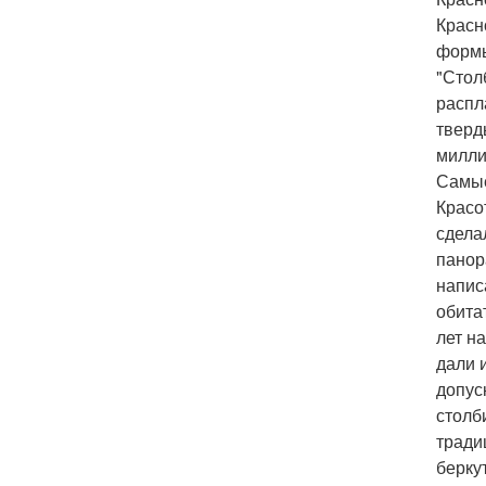
Красн
формы
"Стол
распл
тверд
милли
Самые
Красо
сдела
панор
напис
обита
лет н
дали 
допус
столб
тради
берку