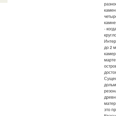
разно
камен
четыр
камне
- ког
кругл
Интер
до 2 
камер
марте
остро
досто
Сущес
дольм
резон
древн
матер
это п
Красн