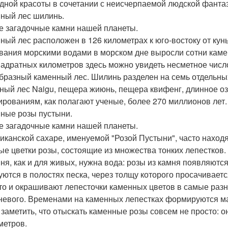
дной красоты в сочетании с неисчерпаемой людской фанта
ный лес шилинь.
 загадочные камни нашей планеты.
ный лес расположен в 126 километрах к юго-востоку от кунь
ания морскими водами в морском дне выросли сотни камен
вадратных километров здесь можно увидеть несметное чис
бразный каменный лес. Шилинь разделен на семь отдельных
ный лес Naigu, пещера жиюнь, пещера квифенг, длинное оз
рованиям, как полагают ученые, более 270 миллионов лет.
ные розы пустыни.
 загадочные камни нашей планеты.
иканской сахаре, именуемой "Розой Пустыни", часто нахо
е цветки розы, состоящие из множества тонких лепестков. 
мня, как и для живых, нужна вода: розы из камня появляютс
уются в полостях песка, через толщу которого просачивает
 то и окрашивают лепесточки каменных цветов в самые разн
невого. Временами на каменных лепестках формируются м
 заметить, что отыскать каменные розы совсем не просто: о
метров.