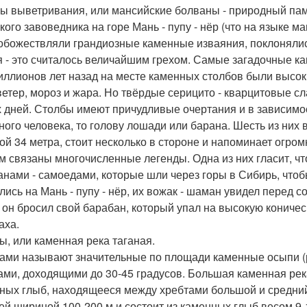
ы выветривания, или мансийские болваны - природный памя
кого завоведника на горе Мань - пупу - нёр (что на языке м
обожествляли грандиозные каменные изваяния, поклонялись
я - это считалось величайшим грехом. Самые загадочные к
иллионов лет назад на месте каменных столбов были высок
 ветер, мороз и жара. Но твёрдые серицито - кварцитовые 
 дней. Столбы имеют причудливые очертания и в зависимо
ного человека, то голову лошади или барана. Шесть из них 
ой 34 метра, стоит несколько в стороне и напоминает огро
м связаны многочисленные легенды. Одна из них гласит, ч
анами - самоедами, которые шли через горы в Сибирь, чтоб
лись на Мань - пупу - нёр, их вожак - шаман увидел перед с
 он бросил свой барабан, который упал на высокую коничес
аха.
ы, или каменная река таганая.
ами называют значительные по площади каменные осыпи (р
ами, доходящими до 30-45 градусов. Большая каменная рек
ных глыб, находящееся между хребтами большой и средний 
ей шириной 100-200 м и состоит из каменных глыб весом 9-1