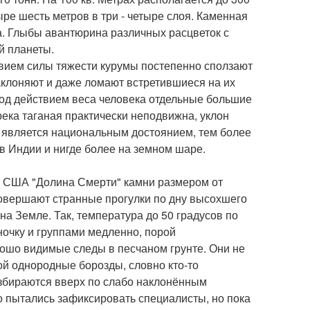
ре шесть метров в три - четыре слоя. Каменная
а. Глыбы авантюрина различных расцветок с
й планеты.
твием силы тяжести курумы постепенно сползают
аклоняют и даже ломают встретившиеся на их
под действием веса человека отдельные большие
река таганая практически неподвижна, уклон
е является национальным достоянием, тем более
 в Индии и нигде более на земном шаре.
 США "Долина Смерти" камни размером от
овершают странные прогулки по дну высохшего
 на Земле. Так, температура до 50 градусов по
ночку и группами медленно, порой
рошо видимые следы в песчаном грунте. Они не
бой однородные борозды, словно кто-то
 взбираются вверх по слабо наклонённым
 пытались зафиксировать специалисты, но пока