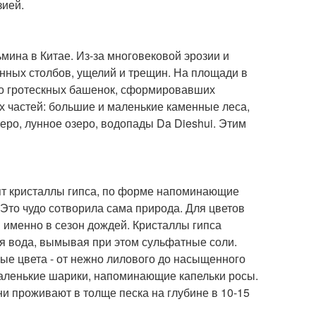
зией.
мина в Китае. Из-за многовековой эрозии и
ных столбов, ущелий и трещин. На площади в
ло гротескных башенок, сформировавших
 частей: большие и маленькие каменные леса,
еро, лунное озеро, водопады Da Dieshui. Этим
дят кристаллы гипса, по форме напоминающие
Это чудо сотворила сама природа. Для цветов
я именно в сезон дождей. Кристаллы гипса
ся вода, вымывая при этом сульфатные соли.
ые цвета - от нежно лилового до насыщенного
аленькие шарики, напоминающие капельки росы.
ни проживают в толще песка на глубине в 10-15