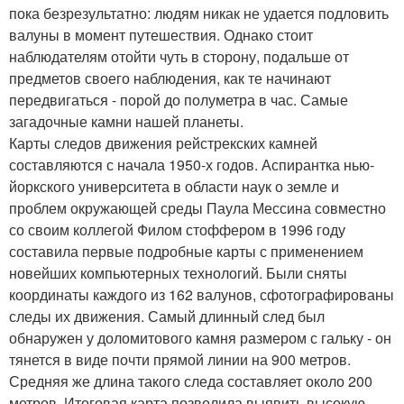
пока безрезультатно: людям никак не удается подловить
валуны в момент путешествия. Однако стоит
наблюдателям отойти чуть в сторону, подальше от
предметов своего наблюдения, как те начинают
передвигаться - порой до полуметра в час. Самые
загадочные камни нашей планеты.
Карты следов движения рейстрекских камней
составляются с начала 1950-х годов. Аспирантка нью-
йоркского университета в области наук о земле и
проблем окружающей среды Паула Мессина совместно
со своим коллегой Филом стоффером в 1996 году
составила первые подробные карты с применением
новейших компьютерных технологий. Были сняты
координаты каждого из 162 валунов, сфотографированы
следы их движения. Самый длинный след был
обнаружен у доломитового камня размером с гальку - он
тянется в виде почти прямой линии на 900 метров.
Средняя же длина такого следа составляет около 200
метров. Итоговая карта позволила выявить высокую