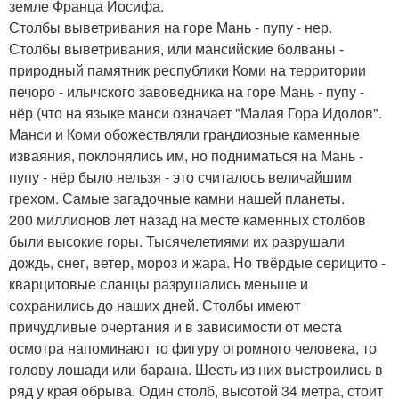
земле Франца Иосифа.
Столбы выветривания на горе Мань - пупу - нер.
Столбы выветривания, или мансийские болваны -
природный памятник республики Коми на территории
печоро - илычского завоведника на горе Мань - пупу -
нёр (что на языке манси означает "Малая Гора Идолов".
Манси и Коми обожествляли грандиозные каменные
изваяния, поклонялись им, но подниматься на Мань -
пупу - нёр было нельзя - это считалось величайшим
грехом. Самые загадочные камни нашей планеты.
200 миллионов лет назад на месте каменных столбов
были высокие горы. Тысячелетиями их разрушали
дождь, снег, ветер, мороз и жара. Но твёрдые серицито -
кварцитовые сланцы разрушались меньше и
сохранились до наших дней. Столбы имеют
причудливые очертания и в зависимости от места
осмотра напоминают то фигуру огромного человека, то
голову лошади или барана. Шесть из них выстроились в
ряд у края обрыва. Один столб, высотой 34 метра, стоит