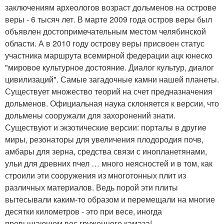
заключениям археологов возраст дольменов на острове
веры - 6 тысяч лет. В марте 2009 года остров веры был
объявлен достопримечательным местом челябинской
области. А в 2010 году острову веры присвоен статус
участника маршрута всемирной федерации ацк юнеско
"мировое культурное достояние. Диалог культур, диалог
цивилизаций". Самые загадочные камни нашей планеты.
Существует множество теорий на счет предназначения
дольменов. Официальная наука склоняется к версии, что
дольмены сооружали для захоронений знати.
Существуют и экзотические версии: порталы в другие
миры, резонаторы для увеличения плодородия почв,
амбары для зерна, средства связи с инопланетянами,
ульи для древних пчел … много неясностей и в том, как
строили эти сооружения из многотонных плит из
различных материалов. Ведь порой эти плиты
вытесывали каким-то образом и перемещали на многие
десятки километров - это при весе, иногда
превышающем вес груженного камаза!