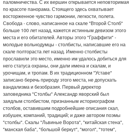
паломничества. С их вершин открывается неповторимая
по красоте панорама. Стоящего здесь охватывает
восторженное чувство гармонии, легкости, полета.
Свобода - слово, написанное на скале "Второй Столб"
больше 100 лет назад, кажется истинным девизом этого
места и его обитателей. Авторы этого "Граффити" -
молодые вольнодумцы - столбисты, написавшие его на
скале полтораста лет назад. Именно столбисты
прославили это место, именно им удалось добиться для
него статуса охраны, они дали имена и скалам, и
урочищам, и тропам. В их традиционном "Уставе"
записано беречь природу этого места, не допускать
вандализма и безобразия. Первый директор
заповедника "Столбы" Александр яворский был
заядлым столбистом, признанным историографом
столбов, оставившим подробнейшие описания скал,
избушек, компаний, традиций; и даже автором поэмы
"столбы". Скалы "Львиные Ворота", "китайская стена",
"манская баба", "большой беркут", "могол", "тотем",