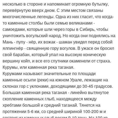
несколько в стороне и напоминает огромную бутылку,
перевёрнутую вверх дном. С этим местом связаны
многочисленные легенды. Одна из них гласит, что когда-
то каменные столбы были семью великанами -
самоедами, которые шли через горы в Сибирь, чтобы
уничтожить вогульский народ. Но когда они поднялись на
Мань - пупу - нёр, их вожак - шаман увидел перед собой
ялпингнёр - священную гору вогулов. В ужасе он бросил
свой барабан, который упал на высокую коническую
вершину койп, и все его спутники окаменели от страха.
Курумы, или каменная река таганая.
Курумами называют значительные по площади
каменные осыпи (реки) на южном Урале, лежащие на
склонах гор с уклонами, доходящими до 30-45 градусов.
Большая каменная река таганая - линейно вытянутое
скопление каменных глыб, находящееся между
хребтами большой и средний таганай. Тянется на
протяжении 5-6 км, со средней шириной 100-200 м и
состоит из каменных глыб весом 9-10 тонн. На 100 кв.