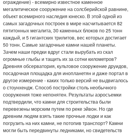
ограждение) - всемирно известное каменное
мегалитическое сооружение на солсберийской равнине,
объект всемирного наследия юнеско. В этой одной из
самых загадочных построек в мире насчитывается 82
пятитонных мегалита, 30 каменных блоков по 25 тонн
каждый, и 5 гигантских трилитов, вес которых достигает
50 тонн. Самые загадочные камни нашей планеты.
Зачем наши предки вдруг стали вырубать из скал
огромные глыбы и тащить их за сотни километров?
Древняя обсерватория, культовое сооружение друидов,
посадочная площадка для инопланетян и даже портал в
другое измерение - каких только версий не выдвигалось
о стоунхендж. Способ постройки столь необычного
сооружения тоже непонятен. Результаты аэросъемки
подтвердили, что камни для строительства были
перевезены морским путем по реке эйвон. Но где
древним людям взять такие прочные лодки и как
погрузить на них камни, не потопив транспорт? Камни
могли быть передвинуты ледниками, но свидетельств