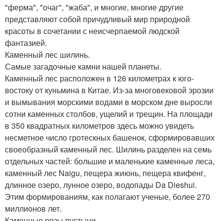
"ферма", "очаг", "жаба", и многие, многие другие
представляют собой причудливый мир природной
красоты в сочетании с неисчерпаемой людской
фантазией.
Каменный лес шилинь.
Самые загадочные камни нашей планеты.
Каменный лес расположен в 126 километрах к юго-
востоку от куньмина в Китае. Из-за многовековой эрозии
и вымывания морскими водами в морском дне выросли
сотни каменных столбов, ущелий и трещин. На площади
в 350 квадратных километров здесь можно увидеть
несметное число гротескных башенок, сформировавших
своеобразный каменный лес. Шилинь разделен на семь
отдельных частей: большие и маленькие каменные леса,
каменный лес Naigu, пещера жиюнь, пещера квифенг,
длинное озеро, лунное озеро, водопады Da Dieshui.
Этим формированиям, как полагают ученые, более 270
миллионов лет.
Каменные розы пустыни.