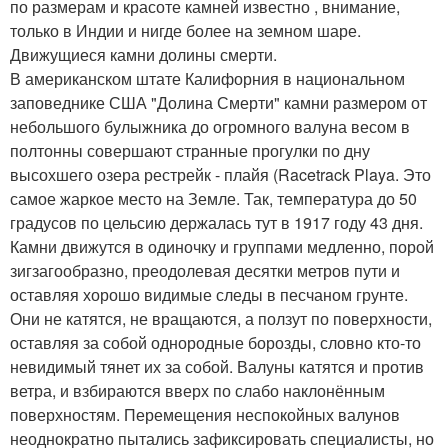
по размерам и красоте камней известно , внимание,
только в Индии и нигде более на земном шаре.
Движущиеся камни долины смерти.
В американском штате Калифорния в национальном
заповеднике США "Долина Смерти" камни размером от
небольшого булыжника до огромного валуна весом в
полтонны совершают странные прогулки по дну
высохшего озера рестрейк - плайя (Racetrack Playa. Это
самое жаркое место на Земле. Так, температура до 50
градусов по цельсию держалась тут в 1917 году 43 дня.
Камни движутся в одиночку и группами медленно, порой
зигзагообразно, преодолевая десятки метров пути и
оставляя хорошо видимые следы в песчаном грунте.
Они не катятся, не вращаются, а ползут по поверхности,
оставляя за собой однородные борозды, словно кто-то
невидимый тянет их за собой. Валуны катятся и против
ветра, и взбираются вверх по слабо наклонённым
поверхностям. Перемещения неспокойных валунов
неоднократно пытались зафиксировать специалисты, но