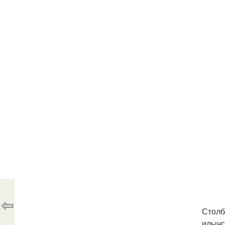
⇦
Столб
илычс