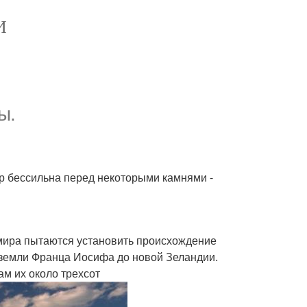
И
ы.
пор бессильна перед некоторыми камнями -
о мира пытаются установить происхождение
 земли Франца Иосифа до новой Зеландии.
ам их около трехсот