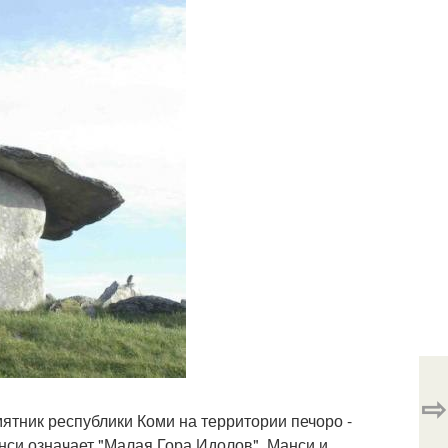
⇨
тник республики Коми на территории печоро -
анси означает "Малая Гора Идолов". Манси и