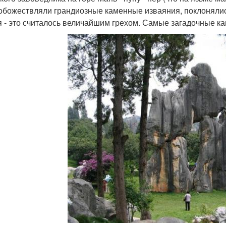
обожествляли грандиозные каменные изваяния, поклонялись
я - это считалось величайшим грехом. Самые загадочные к