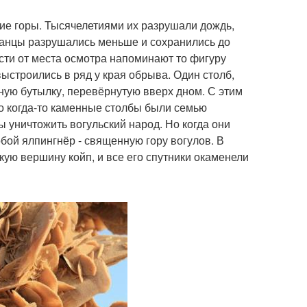
ие горы. Тысячелетиями их разрушали дождь,
сланцы разрушались меньше и сохранились до
сти от места осмотра напоминают то фигуру
выстроились в ряд у края обрыва. Один столб,
мную бутылку, перевёрнутую вверх дном. С этим
то когда-то каменные столбы были семью
ы уничтожить вогульский народ. Но когда они
обой ялпингнёр - священную гору вогулов. В
кую вершину койп, и все его спутники окаменели