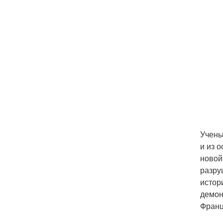
Учены
и из 
новой
разру
истор
демон
Франц