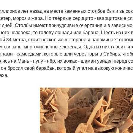
иллионов лет назад на месте каменных столбов были высок
 ветер, мороз и жара. Но твёрдые серицито - кварцитовые 
 дней. Столбы имеют причудливые очертания и в зависимо
ного человека, то голову лошади или барана. Шесть из них 
ой 34 метра, стоит несколько в стороне и напоминает огро
м связаны многочисленные легенды. Одна из них гласит, ч
анами - самоедами, которые шли через горы в Сибирь, чтоб
лись на Мань - пупу - нёр, их вожак - шаман увидел перед с
 он бросил свой барабан, который упал на высокую коничес
аха.