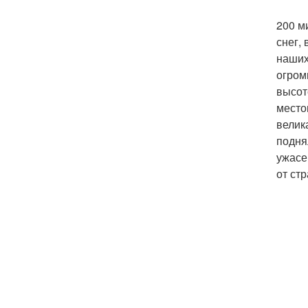
200 м
снег,
наших
огром
высот
место
велик
подня
ужасе
от стр