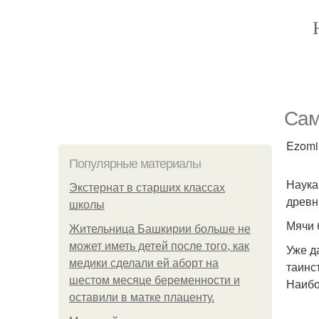
Сам
Ezomir
Популярные материалы
Наука
Экстернат в старших классах
древн
школы
Мячи 
Жительница Башкирии больше не
может иметь детей после того, как
Уже д
медики сделали ей аборт на
таинс
шестом месяце беременности и
Наибо
оставили в матке плаценту.