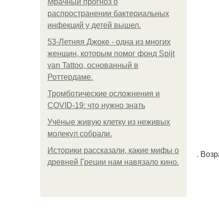
Мрачный прогноз о
распространении бактериальных
инфекций у детей вышел.
53-Летняя Джоке - одна из многих
женщин, которым помог фонд Spijt
van Tattoo, основанный в
Роттердаме.
Тромботические осложнения и
COVID-19: что нужно знать
Учёные живую клетку из неживых
молекул собрали.
Историки рассказали, какие мифы о
. Воз
древней Греции нам навязало кино.