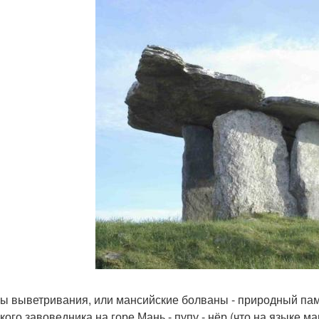
ы выветривания, или мансийские болваны - природный памя
кого завоведника на горе Мань - пупу - нёр (что на языке м