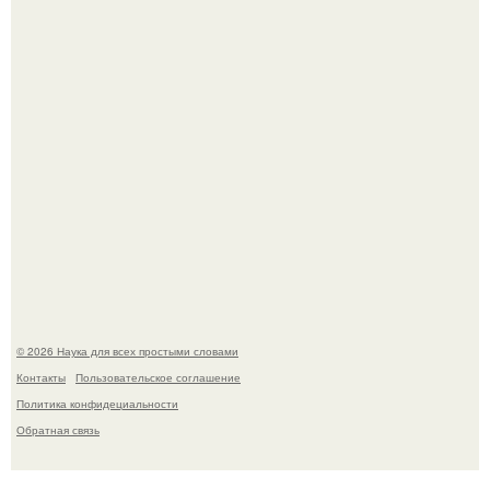
Мистические тайны кельнского собора.
ИИ сделает богаче всех - и особенно тех, кто
зарабатывает меньше всего.
© 2026 Наука для всех простыми словами
Контакты
Пользовательское соглашение
Политика конфидециальности
Обратная связь