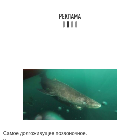
Самое долгоживущее позвоночное.