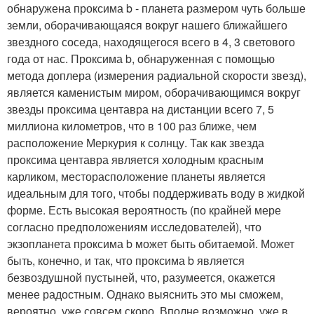
обнаружена проксима b - планета размером чуть больше
земли, оборачивающаяся вокруг нашего ближайшего
звездного соседа, находящегося всего в 4, 3 светового
года от нас. Проксима b, обнаруженная с помощью
метода доплера (измерения радиальной скорости звезд),
является каменистым миром, оборачивающимся вокруг
звезды проксима центавра на дистанции всего 7, 5
миллиона километров, что в 100 раз ближе, чем
расположение Меркурия к солнцу. Так как звезда
проксима центавра является холодным красным
карликом, месторасположение планеты является
идеальным для того, чтобы поддерживать воду в жидкой
форме. Есть высокая вероятность (по крайней мере
согласно предположениям исследователей), что
экзопланета проксима b может быть обитаемой. Может
быть, конечно, и так, что проксима b является
безвоздушной пустыней, что, разумеется, окажется
менее радостным. Однако выяснить это мы сможем,
вероятно, уже совсем скоро. Вполне возможно, уже в