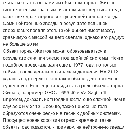
считаться так называемым объектом торна - Житков -
гипотетическим красным гигантом или сверхгигантом, в
качестве ядра которого выступает нейтронная звезда.
Сами нейтронные звезды в результате вспышек
сверхновых появляются. Такой объект имеет массу,
сравнимую с массой нашего светила, однако его радиус
не больше 20 км.
Объект торна - Житков может образовываться в
результате слияния элементов двойной системы. Нечто
подобное предсказывали еще в 1977 году, но только
сейчас, после детального анализа движения HV 2112,
удалось подтвердить, что такой объект действительно
существует. Есть еще кандидаты на роль объекта торна -
Житков, например, GRO J1655-40 и VZ Sagittarii.
Впрочем, доказать их "Подлинность" еще сложней, чем в
случае с HV 2112. Вообще, такие небесные тела
образуются очень редко и в тесных двойных системах.
Просуществовав короткий отрезок времени, такие
объекты распадаются, к примеру, на нейтронную звезду