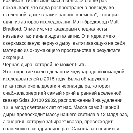
возникает гигантская масса воды. Это еще раз
показывает, что вода распространена повсюду во
вселенной, даже в такие ранние времена", - говорит
один из авторов исследования Мэтт бредфорд (Matt
Bradford. Отметим, что квазарами специалисты
называют активные ядра галактик. Эти ядра имеют
сверхмассивную черную дыру, вытягивающую на себя
материю из окружающего пространства в результате
аккреции.
Черная дыра, которой не может быть.
Это открытие было сделано международной командой
исследователей в 2015 году. Была обнаружена
гигантская очень древняя черная дыра, которая
снабжала энергией самый яркий в ранней вселенной
квазар Sdss J0100 2802, расположенный на удалении
12, 8 млрд световых лет от нас. Масса самой черной
дыры превосходит массу нашего светила в 12 млрд раз,
а энергия, которую забирает квазар, превосходит
солнечную в квадриллион раз. Сам квазар появился