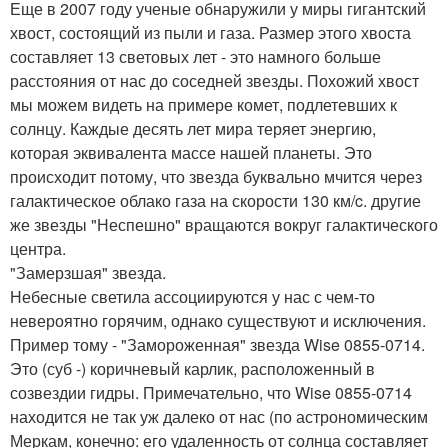
Еще в 2007 году ученые обнаружили у миры гигантский
хвост, состоящий из пыли и газа. Размер этого хвоста
составляет 13 световых лет - это намного больше
расстояния от нас до соседней звезды. Похожий хвост
мы можем видеть на примере комет, подлетевших к
солнцу. Каждые десять лет мира теряет энергию,
которая эквивалента массе нашей планеты. Это
происходит потому, что звезда буквально мчится через
галактическое облако газа на скорости 130 км/c. другие
же звезды "Неспешно" вращаются вокруг галактического
центра.
"Замерзшая" звезда.
Небесные светила ассоциируются у нас с чем-то
невероятно горячим, однако существуют и исключения.
Пример тому - "Замороженная" звезда Wise 0855-0714.
Это (суб -) коричневый карлик, расположенный в
созвездии гидры. Примечательно, что Wise 0855-0714
находится не так уж далеко от нас (по астрономическим
Меркам, конечно: его удаленность от солнца составляет