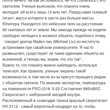
почти ничего: ни как он появился, ни что случилось с его
светилом. Ученые выяснили, что планета очень
молодая: ей всего лишь 12 млн лет. Перед нами газовый
гигант, масса которого в шесть раз больше массы
Юпитера. Находится это небесное тело на расстоянии
80 световых лет от земли. Мы никогда прежде не видели
свободно летящего в космосе объекта, подобного этому,
- говорит доктор Майкл лиу (Michael Liu) из института
астрономии при гавайском университете. Я часто
размышлял, существуют ли такие одинокие объекты во
вселенной, и теперь мы знаем, что это так".
Важно то, что планету можно наблюдать, используя
телескоп. Как правило, ученые лишены такой
возможности, в том числе из-за присутствующего рядом
с объектом светила. По мнению экспертов, температура
на поверхности PSO J318. 5-22 Составляет 885\xB0C.
Сверхгигант с нейтронной звездой внутри.
Расположенный в созвездии тукана красный сверхгигант
HV 2112 - самый вероятный кандидат на то, чтобы