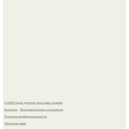
помог фонд Spijt van Tattoo, основанный в Роттердаме.
Пока зрители восхищались эффектной картинкой,
создатели фильма фактически построили одну из самых
точных визуальных моделей чёрной дыры.
© 2026 Наука для всех простыми словами
Контакты
Пользовательское соглашение
Политика конфидециальности
Обратная связь