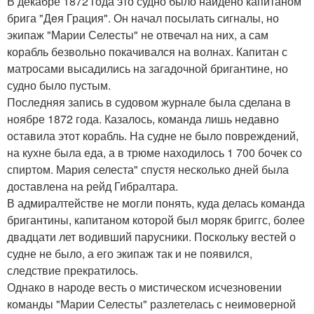
В декабре 1872 года это судно было найдено капитаном
брига "Дeя Грация". Он начал посылать сигналы, но
экипаж "Марии Селесты" не отвечал на них, а сам
корабль безвольно покачивался на волнах. Капитан с
матросами высадились на загадочной бригантине, но
судно было пустым.
Последняя запись в судовом журнале была сделана в
ноябре 1872 года. Казалось, команда лишь недавно
оставила этот корабль. На судне не было повреждений,
на кухне была еда, а в трюме находилось 1 700 бочек со
спиртом. Мария селеста" спустя несколько дней была
доставлена на рейд Гибралтара.
В адмиралтействе не могли понять, куда делась команда
бригантины, капитаном которой был моряк бриггс, более
двадцати лет водивший парусники. Поскольку вестей о
судне не было, а его экипаж так и не появился,
следствие прекратилось.
Однако в народе весть о мистическом исчезновении
команды "Марии Селесты" разлетелась с неимоверной