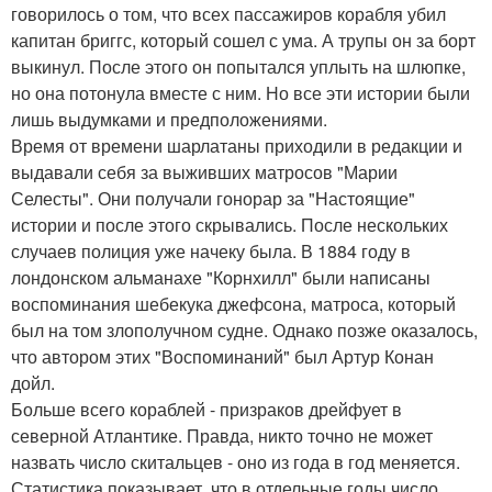
говорилось о том, что всех пассажиров корабля убил
капитан бриггс, который сошел с ума. А трупы он за борт
выкинул. После этого он попытался уплыть на шлюпке,
но она потонула вместе с ним. Но все эти истории были
лишь выдумками и предположениями.
Время от времени шарлатаны приходили в редакции и
выдавали себя за выживших матросов "Марии
Селесты". Они получали гонорар за "Настоящие"
истории и после этого скрывались. После нескольких
случаев полиция уже начеку была. В 1884 году в
лондонском альманахе "Корнхилл" были написаны
воспоминания шебекука джефсона, матроса, который
был на том злополучном судне. Однако позже оказалось,
что автором этих "Воспоминаний" был Артур Конан
дойл.
Больше всего кораблей - призраков дрейфует в
северной Атлантике. Правда, никто точно не может
назвать число скитальцев - оно из года в год меняется.
Статистика показывает, что в отдельные годы число