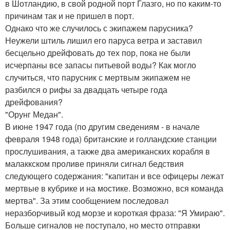
в Шотландию, в свой родной порт Глазго, но по каким-то
причинам так и не пришел в порт.
Однако что же случилось с экипажем парусника?
Неужели штиль лишил его паруса ветра и заставил
бесцельно дрейфовать до тех пор, пока не были
исчерпаны все запасы питьевой воды? Как могло
случиться, что парусник с мертвым экипажем не
разбился о рифы за двадцать четыре года
дрейфования?
"Орунг Медан".
В июне 1947 года (по другим сведениям - в начале
февраля 1948 года) британские и голландские станции
прослушивания, а также два американских корабля в
малаккском проливе приняли сигнал бедствия
следующего содержания: "капитан и все офицеры лежат
мертвые в кубрике и на мостике. Возможно, вся команда
мертва". За этим сообщением последовал
неразборчивый код морзе и короткая фраза: "Я Умираю".
Больше сигналов не поступало, но место отправки