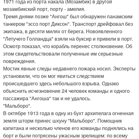
1971 года из порта накала (Мозамбик) в другой
мозамбикский порт, порту - амелия.
Тремя днями позже "Ангош" был обнаружен панамским
танкером "эссо порт Диксон". Транспорт дрейфовал без
экипажа, в десяти милях от берега. Новоявленного
"Летучего Голландца" взяли на буксир и привели в порт.
Осмотр показал, что корабль перенес столкновение. Об
этом свидетельствовали полученные им серьезные
повреждения.
Мостик явные следы недавнего пожара носил. Эксперты
установили, что он мог явиться следствием
происшедшего здесь небольшого взрыва. Однако
объяснить исчезновение 24 человек команды и одного
пассажира "Ангоша" так и не удалось.
"Мальборо".
В октябре 1913 года в одну из бухт архипелага огненная
земля шторм принес шхуну "Мальборо". Помощник
капитана и несколько членов его команды поднялись на
борт и были потрясены ужасным зрелищем: по всему