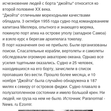
исчезновение людей с борта "джойты" относится ко
второй половине XX века.
"Джойта" отличными мореходными качествами
обладала. 3 октября 1955 года судно под командованием
капитана Миллера, опытного и знающего моряка,
покинуло порт апиа на острове уполу (западное Самоа)
и взяло курс к берегам архипелага токелау.
В порт назначения оно не прибыло. Были организованы
поиски. Спасательные корабли, вертолеты и самолеты
обследовали огромную акваторию океана. Однако все
усилия тщетными оказались. Судно и 25 человек,
находившихся на его борту, зачислили в список
пропавших без вести. Прошло более месяца, и 10
ноября "Джойта" была случайно обнаружена в 187
милях к северу от островов фиджи. Судно плавало в
полузатопленном состоянии и имело большой крен. Ни
людей, ни груза на нем не было. Источник: Paranormal -
News. ru Ezomir.