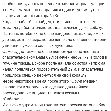
сообщения удалось определить методом триангуляции, и
к нему немедленно направился один из упомянутых
выше американских кораблей.
Когда корабль был найден, выяснилось, что вся его
команда действительно мертва, включая даже собаку.
На телах погибших не было найдено никаких видимых
увечий, хотя по выражению лиц было очевидно, что они
умирали в ужасе и сильных мучениях.
Само судно также не было повреждено, но членами
спасательной команды был отмечен необычный холод в
глубине трюма. Вскоре после начала осмотра из трюма
начал появляться подозрительный дым, и спасателям
пришлось спешно вернуться на свой корабль.
Через некоторое время после этого "Орунг Медан"
взорвался и затонул, что сделало дальнейшее
расследование инцидента невозможным.
"Сиберд".
Июльским утром 1850 года жители поселка истонс - бич
на берегу штата род - айленд с удивлением увидели, что