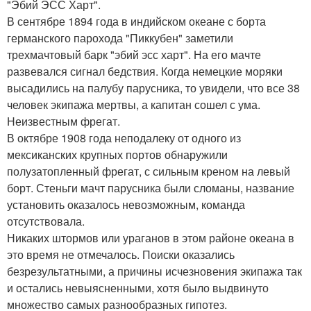
"Эбий ЭСС Харт".
В сентябре 1894 года в индийском океане с борта
германского парохода "Пиккубен" заметили
трехмачтовый барк "эбий эсс харт". На его мачте
развевался сигнал бедствия. Когда немецкие моряки
высадились на палубу парусника, то увидели, что все 38
человек экипажа мертвы, а капитан сошел с ума.
Неизвестным фрегат.
В октябре 1908 года неподалеку от одного из
мексиканских крупных портов обнаружили
полузатопленный фрегат, с сильным креном на левый
борт. Стеньги мачт парусника были сломаны, название
установить оказалось невозможным, команда
отсутствовала.
Никаких штормов или ураганов в этом районе океана в
это время не отмечалось. Поиски оказались
безрезультатными, а причины исчезновения экипажа так
и остались невыясненными, хотя было выдвинуто
множество самых разнообразных гипотез.