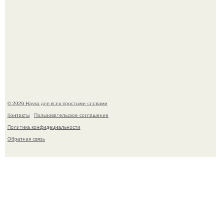
Физики существование глюбола - новой формы материи
подтвердили.
© 2026 Наука для всех простыми словами
Контакты
Пользовательское соглашение
Политика конфидециальности
Обратная связь