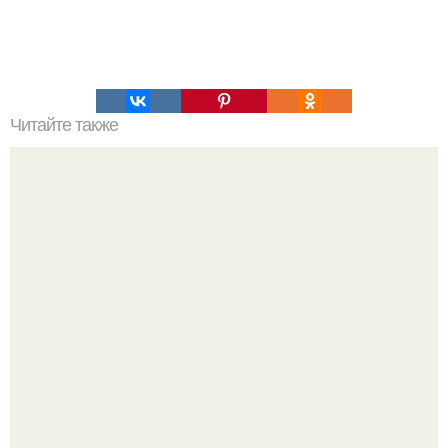
Читайте также
Нажип Валитов. Профессор нажип валитов
существование бога доказал.