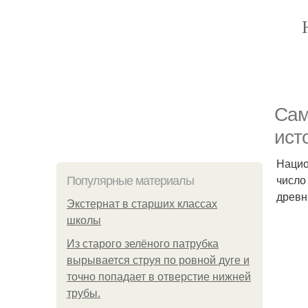
Сам
ист
Нацио
число
Популярные материалы
древн
Экстернат в старших классах
школы
Из старого зелёного патрубка
вырывается струя по ровной дуге и
точно попадает в отверстие нижней
трубы.