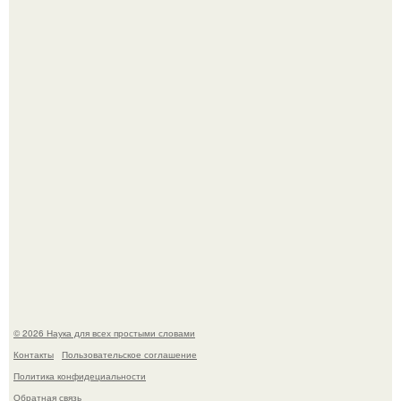
В России создали первый плазменный двигатель на
криптоне.
Физики существование глюбола - новой формы материи
подтвердили.
© 2026 Наука для всех простыми словами
Контакты
Пользовательское соглашение
Политика конфидециальности
Обратная связь