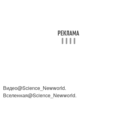
Видео@Science_Newworld.
Вселенная@Science_Newworld.