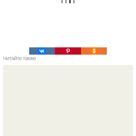
Читайте также
Этот легкий тест покажет, какой вы видите свою жизнь
на самом деле.