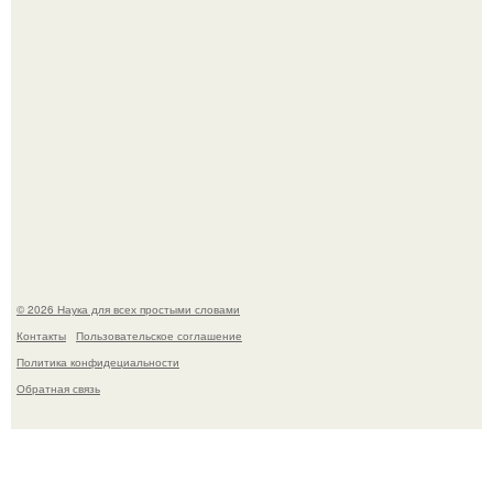
Физики существование глюбола - новой формы материи
подтвердили.
© 2026 Наука для всех простыми словами
Контакты
Пользовательское соглашение
Политика конфидециальности
Обратная связь