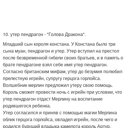
10. утер пендрагон - "Голова Дракона".
Младший сын короля констана. У Констана было три
сына муан, пендрагон и утер. Утер вступил на престол
после безвременной гибели своих братьев, и в память о
брате пендрагоне взял себе имя утер пендрагон.
Согласно британским мифам, утер до безумия полюбил
прелестную игрейн, супругу герцога горлойса.
Волшебник мерлин предложил утеру свою помощь.
Король сможет провести ночь с игрейн при условии, что
утер пендрагон отдаст Мерлину на воспитание
родившегося ребенка.
Утер согласился и приняв с помощью магии Мерлина
облик герцога горлойса, овладел игрейн, после чего и
родился будущий владыка камелота король Артур.