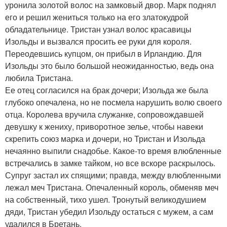
уронила золотой волос на замковый двор. Марк поднял
его и решил жениться только на его златокудрой
обладательнице. Тристан узнал волос красавицы
Изольды и вызвался просить ее руки для короля.
Переодевшись купцом, он прибыл в Ирландию. Для
Изольды это было большой неожиданностью, ведь она
любила Тристана.
Ее отец согласился на брак дочери; Изольда же была
глубоко опечалена, но не посмела нарушить волю своего
отца. Королева вручила служанке, сопровождавшей
девушку к жениху, приворотное зелье, чтобы навеки
скрепить союз марка и дочери, но Тристан и Изольда
нечаянно выпили снадобье. Какое-то время влюбленные
встречались в замке тайком, но все вскоре раскрылось.
Супруг застал их спящими; правда, между влюбленными
лежал меч Тристана. Опечаленный король, обменяв меч
на собственный, тихо ушел. Тронутый великодушием
дяди, Тристан убедил Изольду остаться с мужем, а сам
удалился в Бретань.