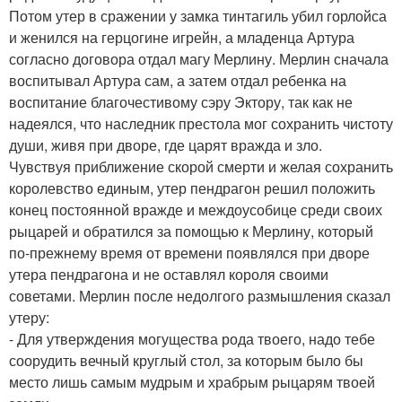
Потом утер в сражении у замка тинтагиль убил горлойса
и женился на герцогине игрейн, а младенца Артура
согласно договора отдал магу Мерлину. Мерлин сначала
воспитывал Артура сам, а затем отдал ребенка на
воспитание благочестивому сэру Эктору, так как не
надеялся, что наследник престола мог сохранить чистоту
души, живя при дворе, где царят вражда и зло.
Чувствуя приближение скорой смерти и желая сохранить
королевство единым, утер пендрагон решил положить
конец постоянной вражде и междоусобице среди своих
рыцарей и обратился за помощью к Мерлину, который
по-прежнему время от времени появлялся при дворе
утера пендрагона и не оставлял короля своими
советами. Мерлин после недолгого размышления сказал
утеру:
- Для утверждения могущества рода твоего, надо тебе
соорудить вечный круглый стол, за которым было бы
место лишь самым мудрым и храбрым рыцарям твоей