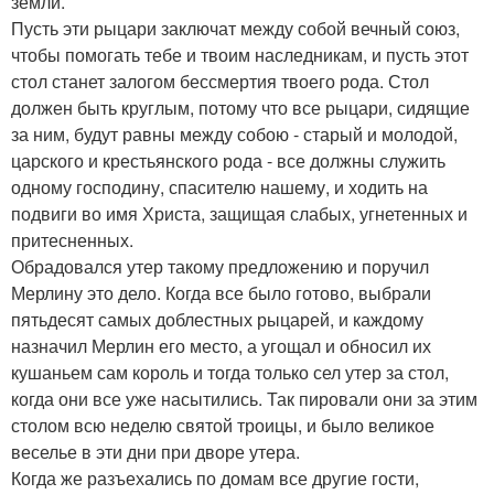
земли.
Пусть эти рыцари заключат между собой вечный союз,
чтобы помогать тебе и твоим наследникам, и пусть этот
стол станет залогом бессмертия твоего рода. Стол
должен быть круглым, потому что все рыцари, сидящие
за ним, будут равны между собою - старый и молодой,
царского и крестьянского рода - все должны служить
одному господину, спасителю нашему, и ходить на
подвиги во имя Христа, защищая слабых, угнетенных и
притесненных.
Обрадовался утер такому предложению и поручил
Мерлину это дело. Когда все было готово, выбрали
пятьдесят самых доблестных рыцарей, и каждому
назначил Мерлин его место, а угощал и обносил их
кушаньем сам король и тогда только сел утер за стол,
когда они все уже насытились. Так пировали они за этим
столом всю неделю святой троицы, и было великое
веселье в эти дни при дворе утера.
Когда же разъехались по домам все другие гости,