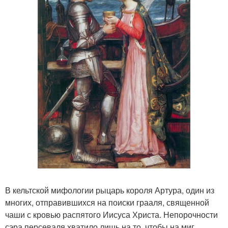
В кельтской мифологии рыцарь короля Артура, один из
многих, отправившихся на поиски грааля, священной
чаши с кровью распятого Иисуса Христа. Непорочности
сэра персеваля хватило лишь на то, чтобы на миг