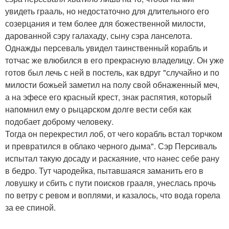
увидеть грааль, но недостаточно для длительного его
созерцания и тем более для божественной милости,
дарованной сэру галахаду, сыну сэра ланселота.
Однажды персеваль увидел таинственный корабль и
тотчас же влюбился в его прекрасную владелицу. Он уже
готов был лечь с ней в постель, как вдруг "случайно и по
милости божьей заметил на полу свой обнаженный меч,
а на эфесе его красный крест, знак распятия, который
напомнил ему о рыцарском долге вести себя как
подобает доброму человеку.
Тогда он перекрестил лоб, от чего корабль встал торчком
и превратился в облако черного дыма". Сэр Персиваль
испытал такую досаду и раскаяние, что нанес себе рану
в бедро. Тут чародейка, пытавшаяся заманить его в
ловушку и сбить с пути поисков грааля, унеслась прочь
по ветру с ревом и воплями, и казалось, что вода горела
за ее спиной.