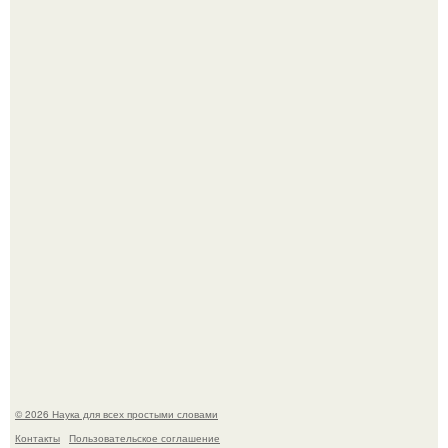
Ученые "Гормон Мотивации нашли".
История земли: легенды о двух солнцах.
© 2026 Наука для всех простыми словами
Контакты
Пользовательское соглашение