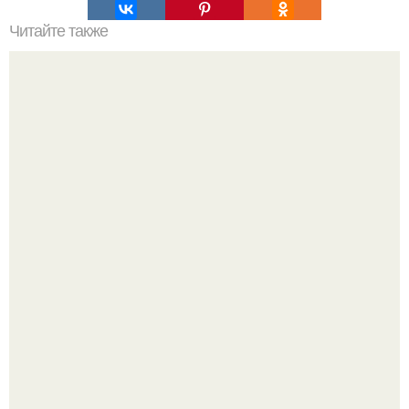
Читайте также
Хакерская командная строка. Командная строка cmd,
почувствуй себя хакером.
Корейский зонд снял свежий кратер на луне от