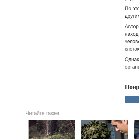
По эт
други
Автор
наход
челов
клето
Однак
органи
Понр
Читайте также