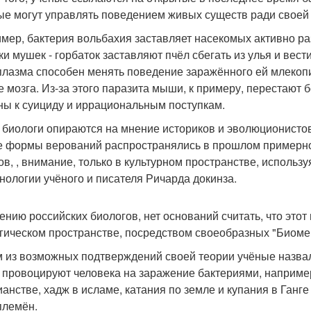
ые могут управлять поведением живых существ ради своей
мер, бактерия вольбахия заставляет насекомых активно ра
ки мушек - горбаток заставляют пчёл сбегать из улья и вест
плазма способен менять поведение заражённого ей млеко
е мозга. Из-за этого паразита мыши, к примеру, перестают 
ны к суициду и иррациональным поступкам.
 биологи опираются на мнение историков и эволюционистов,
е формы верований распространялись в прошлом примерно 
ов, , внимание, только в культурном пространстве, использ
нологии учёного и писателя Ричарда докинза.
ению российских биологов, нет оснований считать, что этот
гическом пространстве, посредством своеобразных "Биомем
 из возможных подтверждений своей теории учёные назвали
 провоцируют человека на заражение бактериями, например
ианстве, хадж в исламе, катания по земле и купания в Ганг
племён.