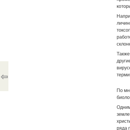
котор
Напри
личин
токсо
работ
склон
Также
други
вирус
⇦
терми
По мн
биоло
Одним
земле
христ
ряда 