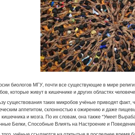
рсии биологов МГУ, почти все существующие в мире религи
бов, которые живут в кишечнике и других областях человече
ьзу существования таких микробов учёные приводят факт, 
еческим аппетитом, склонностью к ожирению и даже пищев
и кишечника и мозга. По их словам, она также "Умеет Выр
чные Белки, Способные Влиять на Настроение и Поведение
 того, учёные ссылаются на открытые в последнее время б