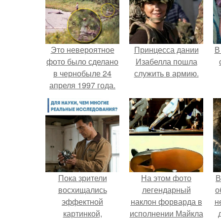
Это невероятное
Принцесса дании
В
фото было сделано
Изабелла пошла
в чернобыле 24
служить в армию.
апреля 1997 года.
"
п
Пока зрители
На этом фото
В
восхищались
легендарный
о
эффектной
наклон форварда в
н
картинкой,
исполнении Майкла