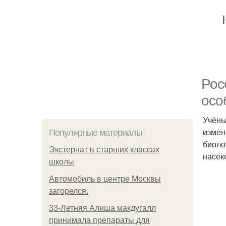
Рос
осо
Учёны
измен
Популярные материалы
биоло
Экстернат в старших классах
насек
школы
Автомобиль в центре Москвы
загорелся.
33-Летняя Алиша макдугалл
принимала препараты для