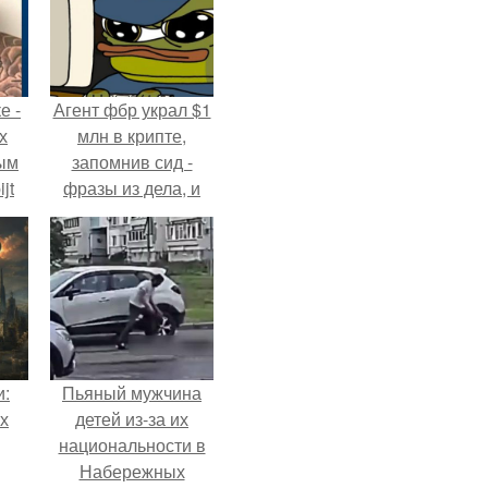
е -
Агент фбр украл $1
х
млн в крипте,
ым
запомнив сид -
jt
фразы из дела, и
советовался с
в
Chatgpt, как их
потратить.
и:
Пьяный мужчина
х
детей из-за их
национальности в
Набережных