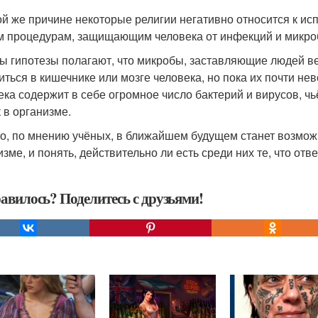
ой же причине некоторые религии негативно относится к ис
м процедурам, защищающим человека от инфекций и микроб
ы гипотезы полагают, что микробы, заставляющие людей ве
иться в кишечнике или мозге человека, но пока их почти н
ека содержит в себе огромное число бактерий и вирусов, ч
к в организме.
о, по мнению учёных, в ближайшем будущем станет возмож
зме, и понять, действительно ли есть среди них те, что отвеч
авилось? Поделитесь с друзьями!