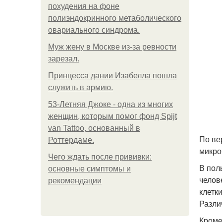
похудения на фоне
полиэндокринного метаболического
овариального синдрома.
Mуж жену в Москве из-за ревности
зарезал.
Принцесса дании Изабелла пошла
служить в армию.
53-Летняя Джоке - одна из многих
женщин, которым помог фонд Spijt
van Tattoo, основанный в
По ве
Роттердаме.
микро
Чего ждать после прививки:
В пол
основные симптомы и
челов
рекомендации
клетк
Разли
Кроме