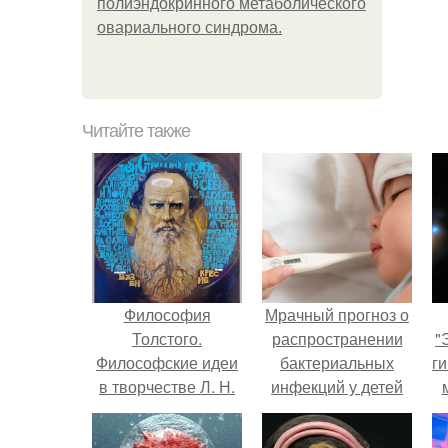
полиэндокринного метаболического
овариального синдрома.
Читайте также
Философия
Мрачный прогноз о
Толстого.
распространении
"
Философские идеи
бактериальных
ги
в творчестве Л. Н.
инфекций у детей
Толстого.
вышел.