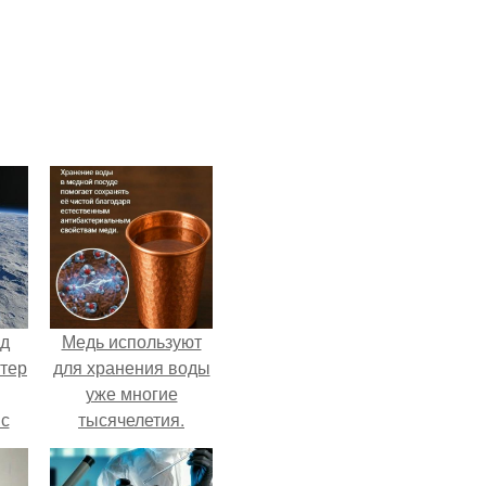
нд
Медь используют
атер
для хранения воды
уже многие
 с
тысячелетия.
 9.