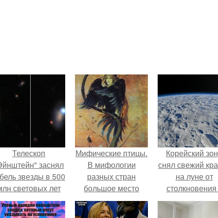
Телескоп
Мифические птицы.
Корейский зо
Эйнштейн" заснял
В мифологии
снял свежий кр
бель звезды в 500
разных стран
на луне от
млн световых лет
большое место
столкновения
от земли.
занимают образы
обломком Falcon
птиц.