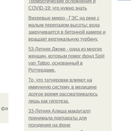
Тромботические осложнения и
COVID-19: что нужно знать
Вихревые микро - ГЭС на реке с
малым перепадом высоты: вода
закручивается в бетонной камере и
вращает вертикальную турбину.
53-Летняя Джоке - одна из многих
женщин, которым помог фонд Spijt
van Tattoo, основанный в
Роттердаме.
То, что татуировки влияют на
иммунную систему, в медицине
долгое время рассматривалось
лишь как гипотеза.
⇦
33-Летняя Алиша макдугалл
принимала препараты для
похудения на фоне