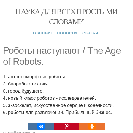
НАУКА ДЛЯ ВСЕХ ПРОСТЫМИ
СЛОВАМИ
главная
новости
статьи
Роботы наступают / The Age
of Robots.
1. антропоморфные роботы.
2. биоробототехника.
3. город будущего.
4. новый класс роботов - исследователей.
5. экзоскелет, искусственное сердце и конечности.
6. роботы для развлечений. Прибыльный бизнес.