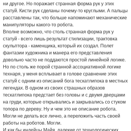
ни другое. Но поражает странная форма рук у этих
статуй. Кисти рук сделаны почему-то круглыми. А пальцы
расставлены так, что больше напоминают механические
манипуляторы какого-то робота.
Вполне возможно, что столь странная форма рук у
статуй - всего лишь результат стилизации, трактовка
скульптора - каменщика, который их создал. Полет
фантазии художника и манера его представления
довольно часто не поддаются простой линейной логике.
Но по столь же порой странной ассоциативной логике
технаря, у меня всплывает в голове сравнение этих
статуй с одним из описаний бога тескатлипока в местных
легендах. В одном из своих страшных образов
тескатлипока предстает без головы и с двумя дверцами
на груди, которые открывались и закрывались со стуком
топора по дереву. Ну и чем это не описание робота.
Могли не делать все лично, а переложить часть своей
работы на роботов. Могли.
И как бы индейцы Майя, далекие от технологических