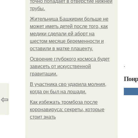
точно попадает в отверстие нижней
трубы.
Жительница Башкирии больше не
может иметь детей после того, как
медики сделали ей аборт на
шестом месяце беременности и
оставили в матке плаценту.
Освоение глубокого космоса будет
.
зависеть от искусственной
гравитации.
Понр
В участника сво ударила молния,
когда он был на лошади.
⇦
Как избежать тромбоза после
коронавируса: секреты, которые
стоит знать