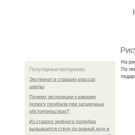
Рис
На ри
По ле
Популярные материалы
подар
Экстернат в старших классах
школы
Почему экспедиции к южному
полюсу погибали при загадочных
обстоятельствах?
Из старого зелёного патрубка
вырывается струя по ровной дуге и