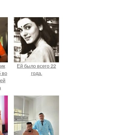
чик
Ей было всего 22
 во
года.
ней
а
.