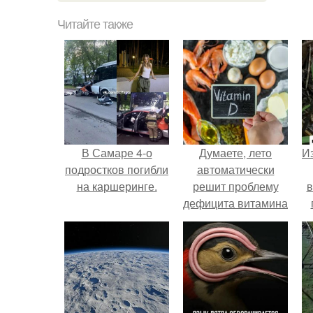
Читайте также
В Самаре 4-о
Думаете, лето
Из
подростков погибли
автоматически
на каршеринге.
решит проблему
в
дефицита витамина
D?
о