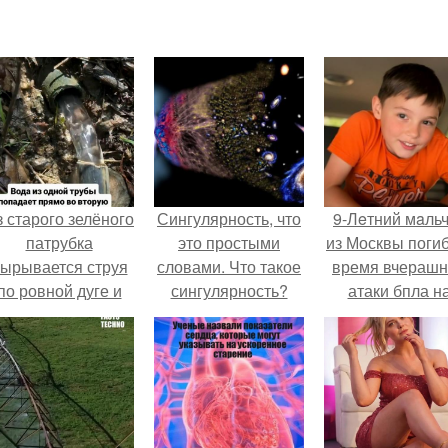
 старого зелёного
Сингулярность, что
9-Лeтний мaль
патрубка
это простыми
из Москвы погиб
ырывается струя
словами. Что такое
время вчераш
по ровной дуге и
сингулярность?
атаки бпла н
точно попадает в
пляже под
тверстие нижней
Геленджиком
трубы.