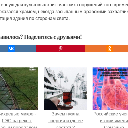
терную для культовых христианских сооружений того времен
оказался храмом, некогда засыпанным арабскими захватчик
тация здания по сторонам света.
авилось? Поделитесь с друзьями!
Вихревые микро -
Зачем нужна
Российские уче
ГЭС на реке с
энергия и где ее
из нии имени
алым перепадом
достать?
Семашко