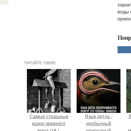
харак
воды 
ориен
Понр
Читайте также
Самые страшные
Язык дятла -
казни древнего
необычный
мира (18 ).
природный
м