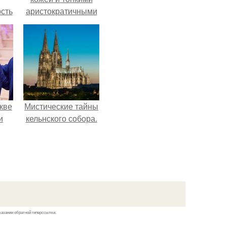
сть
аристократичными
мую
чертами, эль
выглядит так, будто
дов
сошла с полотна
а.
художника.
кве
Мистические тайны
и
кельнского собора.
казании обратной гиперссылки.