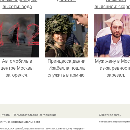
высоты: вода
выяснили: скоро
закручивается в
старения напря
етонной камере и
зависит от
вращает
состояния сосу
вертикальную
и работы сердц
турбину.
Автомобиль в
Принцесса дании
Mуж жену в Мос
центре Москвы
Изабелла пошла
из-за ревност
загорелся.
служить в армию.
зарезал.
онтакты
Пользовательское соглашение
Обратная связь
олитика конфидециальности
Копирование разрешено при у
 Москва, ЮАО, Донской, Варшавское шоссе 125Ж корп.6, Бизнес-центр «Меридио»