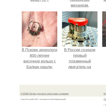
механизм.
б
В Пскове археологи
В России создали
800-летнее
первый
височное кольцо с
плазменный
Балкан нашли.
двигатель на
криптоне.
© 2026 Наука для всех простыми словами
К
П
Самый лучший сайт c познавательной информацией.
г.