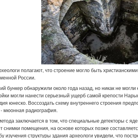
археологи полагают, что строение могло быть христианским
менной России.
ий бункер обнаружили около года назад, но никак не могли
ойки могли нанести серьезный ущерб самой крепости Нарын 
дия юнеско. Воссоздать схему внутреннего строения пред
 - мюонная радиография.
метода заключается в том, что специальные детекторы с я
т снимки помещения, на основе которых позже составляет
бу изучения структуры здания археологи увидели, что постр