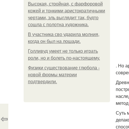
Высокая, стройная, с фарфоровой
кожей и тонкими аристократичными
чертами, эль выглядит так, будто
сошла с полотна художника.
В участника сво ударила молния,
когда он был на лошади.
Голливуд умеет не только играть
роли, но и болеть по-настоящему.
. Но 
Физики существование глюбола -
совре
новой формы материи
Древн
подтвердили.
постр
насле
метод
Суть 
⇦
делаю
спосо