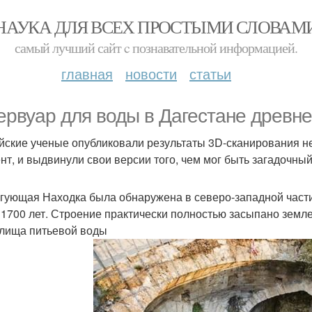
НАУКА ДЛЯ ВСЕХ ПРОСТЫМИ СЛОВАМ
самый лучший сайт c познавательной информацией.
главная
новости
статьи
ервуар для воды в Дагестане древн
йские ученые опубликовали результаты 3D-сканирования н
нт, и выдвинули свои версии того, чем мог быть загадочный
гующая Находка была обнаружена в северо-западной части 
 1700 лет. Строение практически полностью засыпано земле
лища питьевой воды