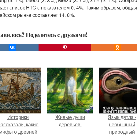
g (5. 1%), Leeco (3. 8%), Meizu (3. 7%), ZTE (2. 1%), Coolpad
ает список HTC с показателем 0. 4%. Таким образом, общая
тайском рынке составляет 14. 8%.
авилось? Поделитесь с друзьями!
Историки
Живые души
Язык дятла -
рассказали, какие
деревьев.
необычный
мифы о древней
природный