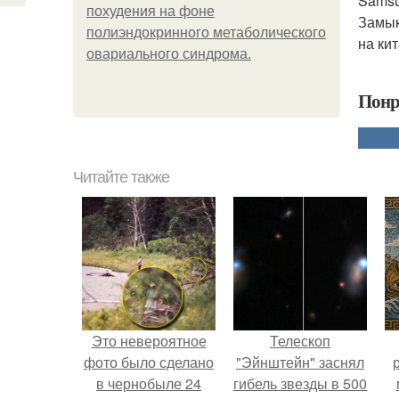
Samsun
похудения на фоне
Замык
полиэндокринного метаболического
на ки
овариального синдрома.
Понр
Читайте также
Это невероятное
Телескоп
фото было сделано
"Эйнштейн" заснял
в чернобыле 24
гибель звезды в 500