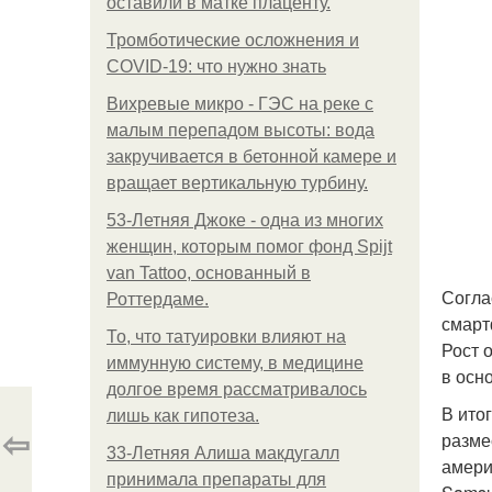
оставили в матке плаценту.
Тромботические осложнения и
COVID-19: что нужно знать
Вихревые микро - ГЭС на реке с
малым перепадом высоты: вода
закручивается в бетонной камере и
вращает вертикальную турбину.
53-Летняя Джоке - одна из многих
женщин, которым помог фонд Spijt
van Tattoo, основанный в
Согла
Роттердаме.
смарт
То, что татуировки влияют на
Рост 
иммунную систему, в медицине
в осн
долгое время рассматривалось
В ито
лишь как гипотеза.
⇦
разме
33-Летняя Алиша макдугалл
америк
принимала препараты для