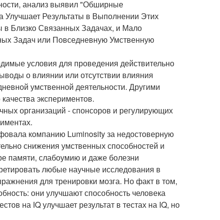
тности, анализ выявил "Обширные
а Улучшает Результаты в Выполнении Этих
ы в Близко Связанных Задачах, и Мало
ных Задач или Повседневную Умственную
ходимые условия для проведения действительно
выводы о влиянии или отсутствии влияния
невной умственной деятельности. Другими
о качества экспериментов.
чных организаций - спонсоров и регулирующих
риментах.
фовала компанию Luminosity за недостоверную
тельно снижения умственных способностей и
ре памяти, слабоумию и даже болезни
претировать любые научные исследования в
ражнения для тренировки мозга. Но факт в том,
обность: они улучшают способность человека
стов на IQ улучшает результат в тестах на IQ, но