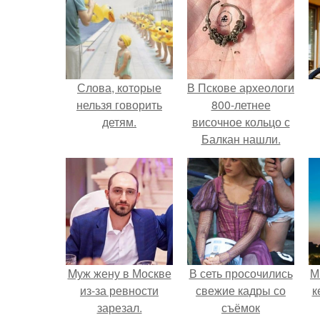
Слова, которые
В Пскове археологи
нельзя говорить
800-летнее
детям.
височное кольцо с
Балкан нашли.
Mуж жену в Москве
В сеть просочились
М
из-за ревности
свежие кадры со
к
зарезал.
съёмок