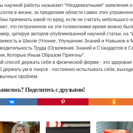
ы научной работы называют "Неадекватными" заявления о т
ьтатов в жизни, за пределами области самих этих упражнен
бны причинить какой-то вред, если не считать небольшого 
ают, что потраченное на эти головоломки время можно было
мер, цитируя авторов опубликованной научной статьи, на 
аемость в Школе (Чтение, Улучшение Знаний и Навыков в М
водительность Труда (Освежение Знаний и Стандартов в 
ия, Которые Иным Образом Приятны".
й способ держать себя в физической форме - это здоровая
б держать ум в тонусе - постоянно испытывать себя, выход
вычных проблем.
авилось? Поделитесь с друзьями!