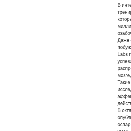
В инт
трени
котор
милли
озабо
Даже 
побуж
Labs 
успев
распр
мозге,
Такие
иссле
эффек
дейст
В окт
опубл
оспар