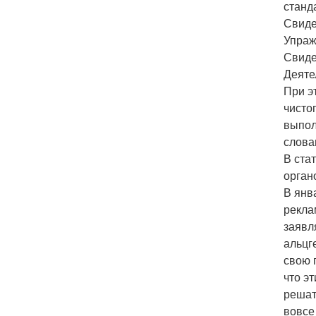
станд
Свиде
Упраж
Свиде
Деяте
При э
чисто
выпол
слова
В ста
орган
В янв
рекла
заявл
альцг
свою 
что э
решат
вовсе