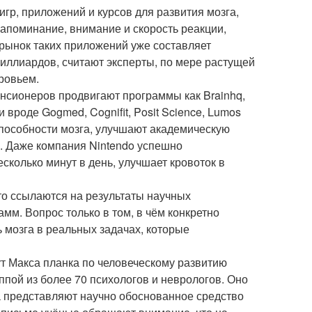
игр, приложений и курсов для развития мозга,
запоминание, внимание и скорость реакции,
рынок таких приложений уже составляет
иллиардов, считают эксперты, по мере растущей
ровьем.
нсионеров продвигают программы как Brainhq,
вроде Gogmed, Cognifit, Posit Science, Lumos
способности мозга, улучшают академическую
. Даже компания Nintendo успешно
есколько минут в день, улучшает кровоток в
то ссылаются на результаты научных
м. Вопрос только в том, в чём конкретно
 мозга в реальных задачах, которые
ут Макса планка по человеческому развитию
пой из более 70 психологов и неврологов. Оно
га представляют научно обоснованное средство