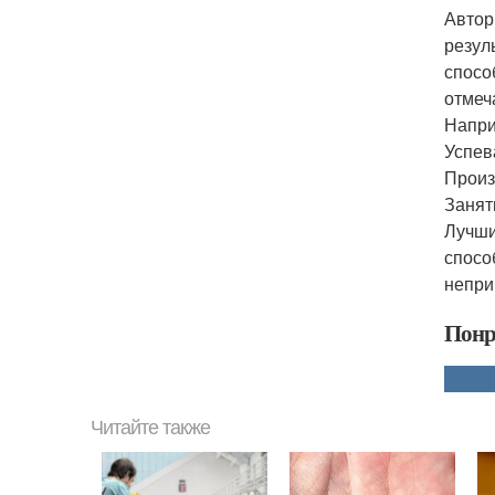
Автор
резул
спосо
отмеч
Напри
Успев
Произ
Занят
Лучши
спосо
непри
Понр
Читайте также