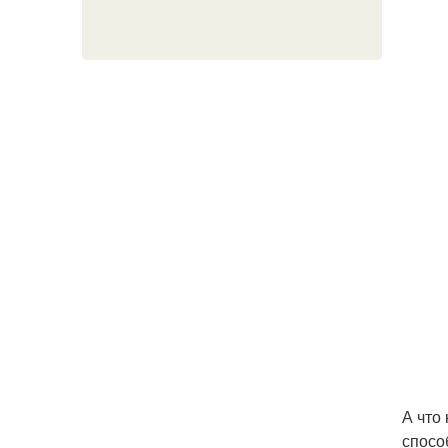
А что
спосо