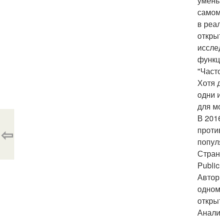
умень
самом
в реа
откры
иссле
функц
"Част
Хотя 
одни 
для м
В 201
⇦
проти
попул
Стран
Public
Автор
одном
откры
Анали