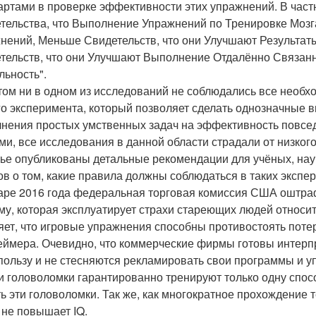
артами в проверке эффективности этих упражнений. В час
тельства, что Выполнение Упражнений по Тренировке Мозг
нений, Меньше Свидетельств, что они Улучшают Результат
тельств, что они Улучшают Выполнение Отдалённо Связан
льность".
том ни в одном из исследований не соблюдались все необ
го эксперимента, который позволяет сделать однозначные 
нения простых умственных задач на эффективность повсед
ми, все исследования в данной области страдали от низког
тье опубликованы детальные рекомендации для учёных, нау
ов о том, какие правила должны соблюдаться в таких экспе
аре 2016 года федеральная торговая комиссия США оштра
му, которая эксплуатирует страхи стареющих людей относи
яет, что игровые упражнения способны противостоять поте
еймера. Очевидно, что коммерческие фирмы готовы интер
пользу и не стесняются рекламировать свои программы и уп
ти головоломки гарантированно тренируют только одну спос
ь эти головоломки. Так же, как многократное прохождение те
 не повышает IQ.