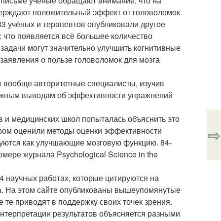
 письме учёные обращают внимание, что на
тверждают положительный эффект от головоломок
133 учёных и терапевтов опубликовали другое
 что появляется всё большее количество
задачи могут значительно улучшить когнитивные
 заявления о пользе головоломок для мозга
ак вообще авторитетные специалисты, изучив
ложным выводам об эффективности упражнений
ов и медицинских школ попыталась объяснить это
⇨
ором оценили методы оценки эффективности
уются как улучшающие мозговую функцию. 84-
мере журнала Psychological Science in the
4 научных работах, которые цитируются на
ata. На этом сайте опубликованы вышеупомянутые
 те приводят в поддержку своих точек зрения.
интерпретации результатов объясняется разными