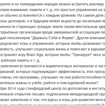
ернете и по телевидению нередко можно встретить рекламу 
ровки внимания, памяти и т. д. это простые упражнения на 
ые обычно усложняются с каждым уровнем. На самом деле 
оны долларов, а в будущем может вырасти до нескольких м
ченности стареющих граждан земли своим ментальным здо
серьёзные организации вроде американской ассоциации пе
дая пенсионеров "Держать Себя в Форме". Другие компании 
предлагают игры и упражнения, которые якобы развивают 
аемость, улучшают социальную жизнь и помогают в карьере
остраняет игру Brain Age, которая якобы "Тренирует" мозг н
 рабочую память и т. д.
 заявления встречаются в маркетинговых материалах и час
дований, которые подтверждают эффективность этих програм
тивны эти программы, улучшают ли они работоспособность
вительно важны в учёбе, работе и повседневной жизни?
ябре 2014 года стенфордский центр по долголетию и инстит
иковали открытое письмо, подписанное международной груп
ивает заявление о том, что курсы и игры для развития моз