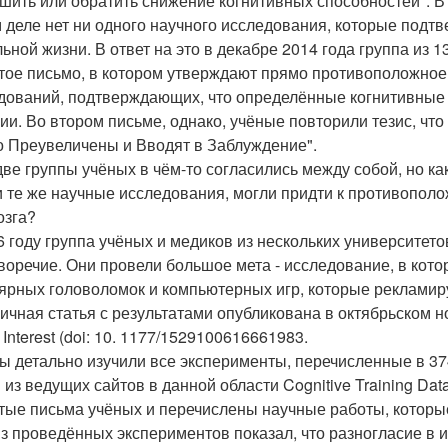
шить или обратить снижение когнитивных способностей". В
 деле нет ни одного научного исследования, которые под
льной жизни. В ответ на это в декабре 2014 года группа из 
тое письмо, в котором утверждают прямо противоположное:
дований, подтверждающих, что определённые когнитивные 
ии. Во втором письме, однако, учёные повторили тезис, что
о Преувеличены и Вводят в Заблуждение".
две группы учёных в чём-то согласились между собой, но к
и те же научные исследования, могли придти к противопо
озга?
6 году группа учёных и медиков из нескольких университет
воречие. Они провели большое мета - исследование, в кот
ярных головоломок и компьютерных игр, которые рекламир
ичная статья с результатами опубликована в октябрьском но
 Interest (doi: 10. 1177/1529100616661983.
ы детально изучили все эксперименты, перечисленные в 37
 из ведущих сайтов в данной области Cognitive Training D
тые письма учёных и перечислены научные работы, которые
з проведённых экспериментов показал, что разногласие в 