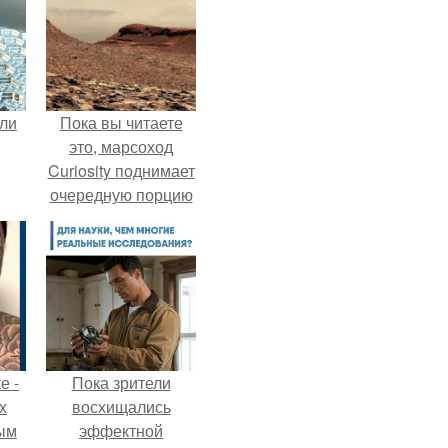
али
Пока вы читаете
это, марсоход
Curiosity поднимает
очередную порцию
красной пыли. 6.
е -
Пока зрители
х
восхищались
ым
эффектной