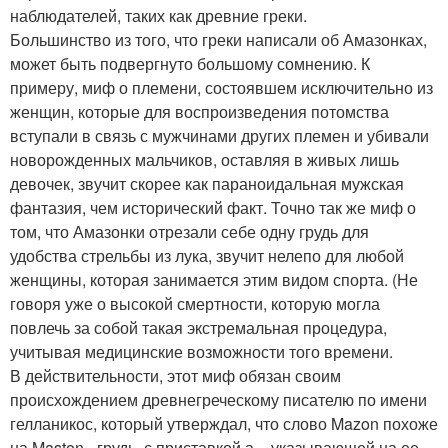
наблюдателей, таких как древние греки.
Большинство из того, что греки написали об Амазонках,
может быть подвергнуто большому сомнению. К
примеру, миф о племени, состоявшем исключительно из
женщин, которые для воспроизведения потомства
вступали в связь с мужчинами других племен и убивали
новорожденных мальчиков, оставляя в живых лишь
девочек, звучит скорее как параноидальная мужская
фантазия, чем исторический факт. Точно так же миф о
том, что Амазонки отрезали себе одну грудь для
удобства стрельбы из лука, звучит нелепо для любой
женщины, которая занимается этим видом спорта. (Не
говоря уже о высокой смертности, которую могла
повлечь за собой такая экстремальная процедура,
учитывая медицинские возможности того времени.
В действительности, этот миф обязан своим
происхождением древнегреческому писателю по имени
гелланикос, который утверждал, что слово Mazon похоже
на Maston - грудь, с приставкой а -, указывающей на ее