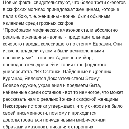
Новые факты свидетельствуют, что более трети скелетов
в скифских могилах принадлежат женщинам, которые
пали в бою, т. е. женщины - воины были обычным
явлением среди грозных скифов.
"Прообразом мифических амазонок стали абсолютно
реальные женщины - воины - представительницы
кочевого народа, колесившего по степям Евразии. Они
искусно владели луком и были великолепными
наездницами", - говорит Адриенна мэйор,
преподаватель древней истории стэнфордского
университета. "Их Останки, Найденные в Древних
Курганах, Являются Доказательством Этому".
Боевое оружие, украшения и предметы быта,
найденные среди останков - вот то немногое, что может
рассказать нам о реальной жизни скифской женщины.
Некоторые историки утверждают, что у скифов не было
своей письменности, поэтому и приходится
довольствоваться причудливыми мифическими
образами амазонок в писаниях сторонних