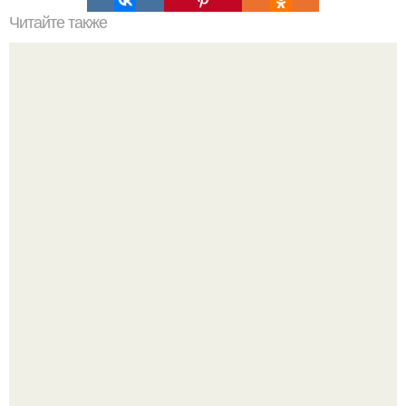
Читайте также
Гагарина: "два раза поправлялась на 30 кг.
Машина сбила людей на пешеходном переходе в Омске,
пострадали 8 человек.