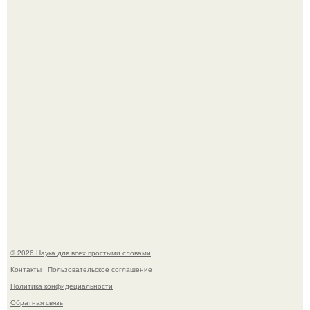
Mуж жену в Москве из-за ревности зарезал.
53-Летняя Джоке - одна из многих женщин, которым
помог фонд Spijt van Tattoo, основанный в Роттердаме.
© 2026 Наука для всех простыми словами
Контакты
Пользовательское соглашение
Политика конфидециальности
Обратная связь