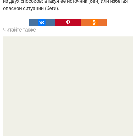
из двух способов: атакуя её источник (бей) или избегая
опасной ситуации (беги).
Читайте также
Робобудни. Робот на Arduino побил мировой рекорд по
сборке кубика рубика - от 0, 915 до 1, 196 секунды.