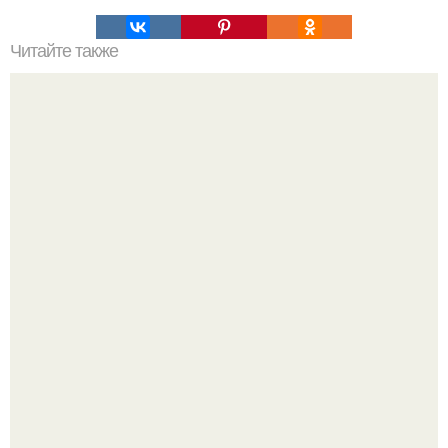
Читайте также
Мифические птицы. В мифологии разных стран большое
место занимают образы птиц.