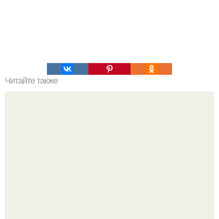
Читайте также
Наука Что это простыми словами. Что такое
антиматерия?