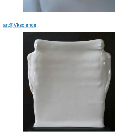
art@Vkscience
.