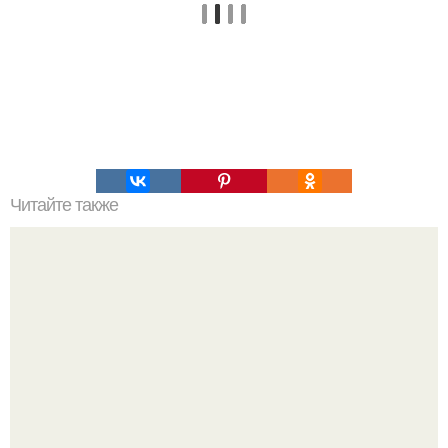
Читайте также
Это невероятное фото было сделано в чернобыле 24
апреля 1997 года.