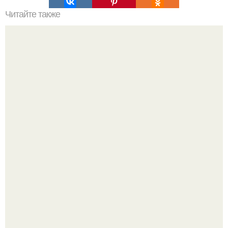
Читайте также
Мифические птицы. В мифологии разных стран большое
место занимают образы птиц.
Опоссум - единственный сумчатый обитатель северной