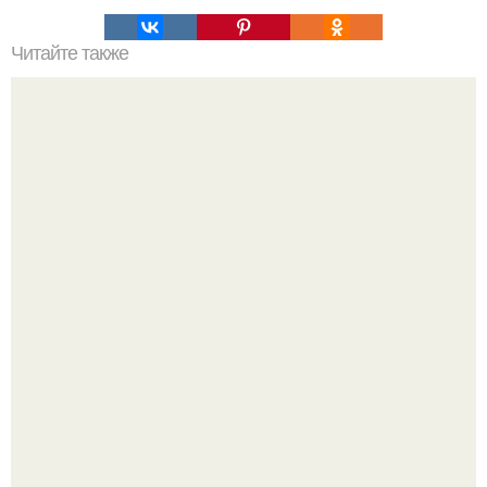
Читайте также
Наука Что это простыми словами. Что такое
антиматерия?