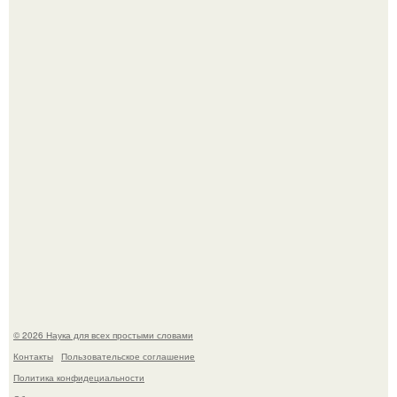
Язык дятла - необычный природный механизм.
Вихревые микро - ГЭС на реке с малым перепадом
высоты: вода закручивается в бетонной камере и
вращает вертикальную турбину.
© 2026 Наука для всех простыми словами
Контакты
Пользовательское соглашение
Политика конфидециальности