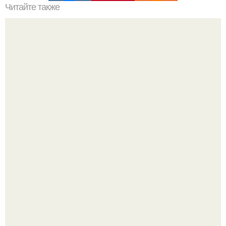
Читайте также
Зверства ЧЕЧЕНЦЕВ. Зверства чеченских боевиков во
время первой чеченской.
Амазонка оказалась намного древнее чем считалось.