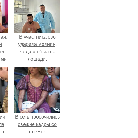
ая,
В участника сво
й
ударила молния,
ми
когда он был на
ыми
лошади.
удто
на
ии
В сеть просочились
ла
свежие кадры со
ию.
съёмок