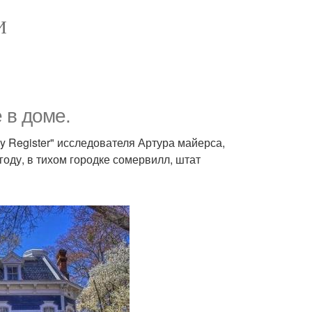
И
 в доме.
y Register" исследователя Артура майерса,
году, в тихом городке сомервилл, штат