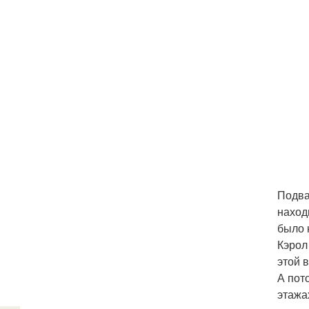
Подва
наход
было 
Кэрол 
этой 
А пот
этажа