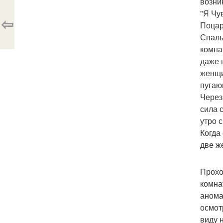
возни
"Я Чу
⇦
Поцар
Спаль
комна
даже 
женщи
пугаю
Через
сила 
утро 
Когда
две ж
Прохо
комна
анома
осмот
виду 