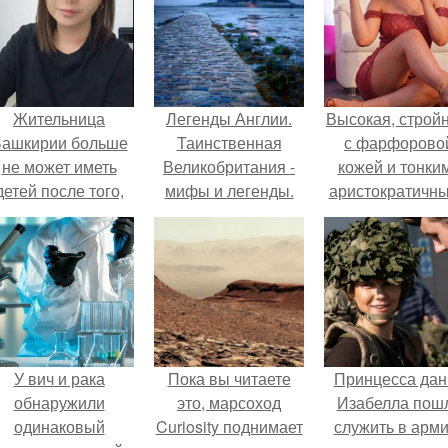
Жительница
Легенды Англии.
Высокая, стройн
ашкирии больше
Таинственная
с фарфорово
не может иметь
Великобритания -
кожей и тонки
детей после того,
мифы и легенды.
аристократичн
ак медики сделали
чертами, эль
й аборт на шестом
выглядит так, б
месяце
сошла с полот
беременности и
художника.
оставили в матке
плаценту.
У вич и рака
Пока вы читаете
Принцесса дан
обнаружили
это, марсоход
Изабелла пош
одинаковый
Curiosity поднимает
служить в арм