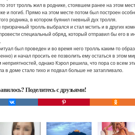
-то этот тролль жил в роднике, стоявшем ранее на этом мес
ке и погиб. Прямо на этом месте потом был построен особн
 того родника, в котором буянил гневный дух тролля.
 призрачный тролль выбрался и стал мстить и в других комн
провести специальный обряд, который отправил бы его в ин
.
ритуал был проведен и во время него тролль каким-то образо
менно) и начал просить ее позволить ему остаться в этом 
 неприятностей, однако Кэрол решила, что пора со всем эт
ла в доме стало тихо и подвал больше не затапливало.
авилось? Поделитесь с друзьями!