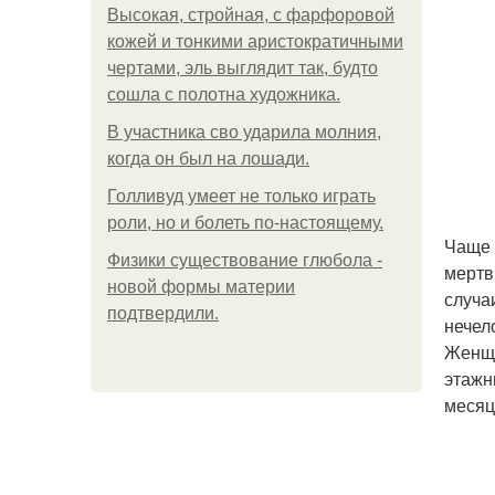
Высокая, стройная, с фарфоровой
кожей и тонкими аристократичными
чертами, эль выглядит так, будто
сошла с полотна художника.
В участника сво ударила молния,
когда он был на лошади.
Голливуд умеет не только играть
роли, но и болеть по-настоящему.
Чаще 
Физики существование глюбола -
мертв
новой формы материи
случа
подтвердили.
нечел
Женщи
этажн
месяц