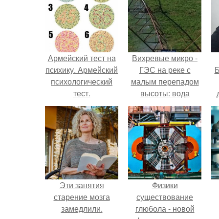
Армейский тест на
Вихревые микро -
психику. Армейский
ГЭС на реке с
Б
психологический
малым перепадом
тест.
высоты: вода
закручивается в
к
бетонной камере и
е
вращает
вертикальную
турбину.
Эти занятия
Физики
старение мозга
существование
замедлили.
глюбола - новой