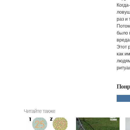
Когда
ловуш
раз и
Потом
было 
вреда
Этот 
как и
людям
ритуа
Понр
Читайте также