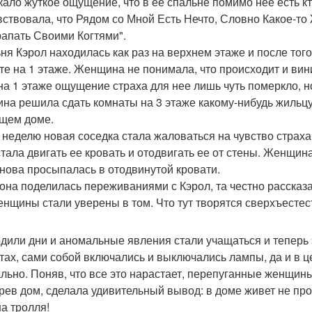
кало жуткое ощущение, что в ее спальне помимо нее есть кт
вствовала, что Рядом со Мной Есть Нечто, Словно Какое-то 
апать Своими Когтями".
ня Кэрол находилась как раз на верхнем этаже и после того,
те на 1 этаже. Женщина не понимала, что происходит и ви
на 1 этаже ощущение страха для нее лишь чуть померкло, н
на решила сдать комнаты на 3 этаже какому-нибудь жильцу
щем доме.
 неделю новая соседка стала жаловаться на чувство страха 
стала двигать ее кровать и отодвигать ее от стены. Женщин
снова просыпалась в отодвинутой кровати.
 она поделилась переживаниями с Кэрол, та честно рассказа
енщины стали уверены в том. Что тут творятся сверхъестес
дили дни и аномальные явления стали учащаться и теперь 
тах, сами собой включались и выключались лампы, да и в ц
льно. Поняв, что все это нарастает, перепуганные женщины
рев дом, сделала удивительный вывод: в доме живет не про
на тролля!