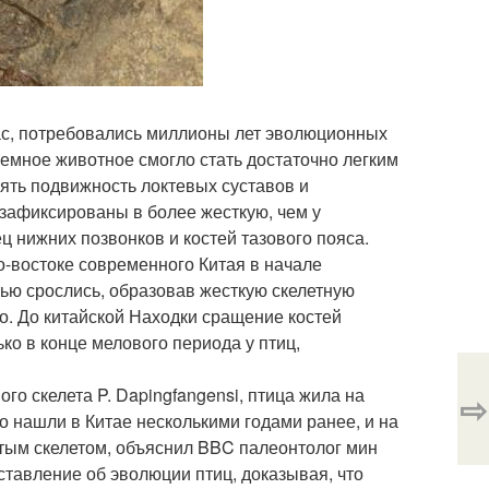
час, потребовались миллионы лет эволюционных
земное животное смогло стать достаточно легким
рять подвижность локтевых суставов и
зафиксированы в более жесткую, чем у
 нижних позвонков и костей тазового пояса.
ро-востоке современного Китая в начале
тью срослись, образовав жесткую скелетную
о. До китайской Находки сращение костей
о в конце мелового периода у птиц,
о скелета P. Dapingfangensi, птица жила на
⇨
о нашли в Китае несколькими годами ранее, и на
итым скелетом, объяснил BBC палеонтолог мин
ставление об эволюции птиц, доказывая, что