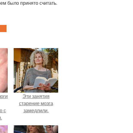
ем было принято считать.
логи
Эти занятия
старение мозга
о с
замедлили.
.