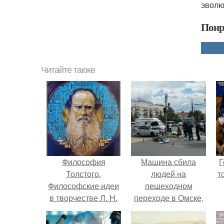
эволю
Понр
Читайте также
Философия
Машина сбила
Г
Толстого.
людей на
т
Философские идеи
пешеходном
в творчестве Л. Н.
переходе в Омске,
Толстого.
пострадали 8
человек.