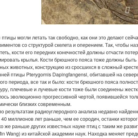
 птицы могли летать так свободно, как они это делают сей
риментов со структурой скелета и оперением. Так, чтобы на
ететь, кости его передних конечностей должны отчасти поте
ировать крылья. Кости брюшного пояса тоже должны быть 
ных животных, конструкцию из сросшихся в сложный крестец
вней птицы Pterygornis Dapingfangensi, обитавшей на севе
ого периода, все так и было: кости брюшного пояса полнос
туру, плечевые и лучевые кости тоже были соединены жестк
лось эволюционно прогрессивной чертой, появившейся тольк
мически близких современным.
по результатам радиоуглеродного анализа недавно найденног
 40 миллионов лет раньше, чем ее сородич, останки которог
ко же раньше других известных науке птиц с таким же разв
Min Wang) из китайской академии наук. Находка меняет пред