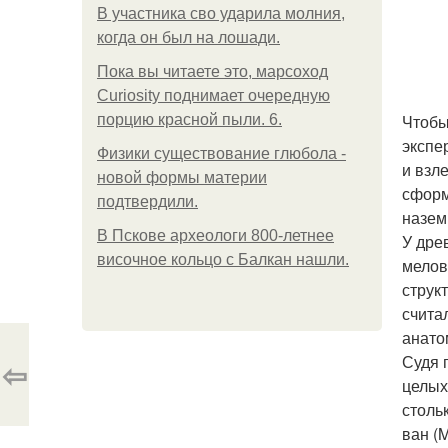
В участника сво ударила молния,
когда он был на лошади.
Пока вы читаете это, марсоход
Curiosity поднимает очередную
Чтобы
порцию красной пыли. 6.
экспе
Физики существование глюбола -
и взл
новой формы материи
сформ
подтвердили.
назем
В Пскове археологи 800-летнее
У дре
височное кольцо с Балкан нашли.
мелов
струк
счита
анато
Судя 
⇦
целых
столь
ван (