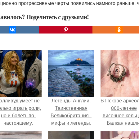
ционно прогрессивные черты появились намного раньше, ч
авилось? Поделитесь с друзьями!
олливуд умеет не
Легенды Англии.
В Пскове архео
олько играть роли,
Таинственная
800-летнее
но и болеть по-
Великобритания -
височное кольц
настоящему.
мифы и легенды.
Балкан нашли