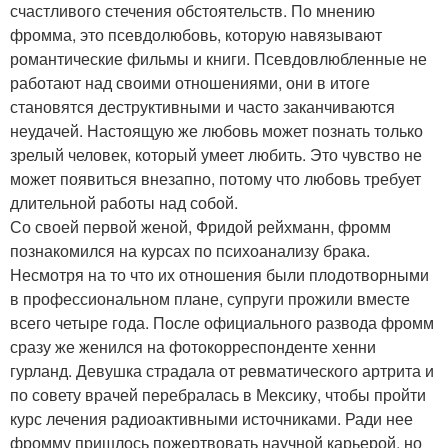
счастливого стечения обстоятельств. По мнению
фромма, это псевдолюбовь, которую навязывают
романтические фильмы и книги. Псевдовлюбленные не
работают над своими отношениями, они в итоге
становятся деструктивными и часто заканчиваются
неудачей. Настоящую же любовь может познать только
зрелый человек, который умеет любить. Это чувство не
может появиться внезапно, потому что любовь требует
длительной работы над собой.
Со своей первой женой, Фридой рейхманн, фромм
познакомился на курсах по психоанализу брака.
Несмотря на то что их отношения были плодотворными
в профессиональном плане, супруги прожили вместе
всего четыре года. После официального развода фромм
сразу же женился на фотокорреспонденте хенни
гурланд. Девушка страдала от ревматического артрита и
по совету врачей перебралась в Мексику, чтобы пройти
курс лечения радиоактивными источниками. Ради нее
фромму пришлось пожертвовать научной карьерой, но