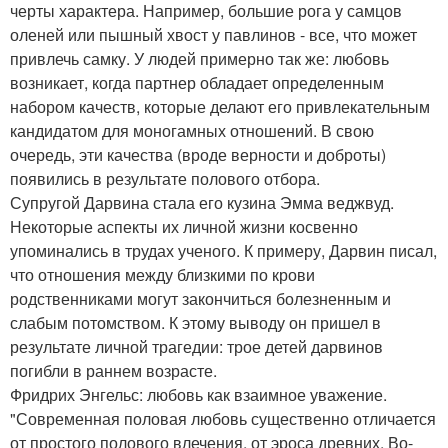
черты характера. Например, большие рога у самцов
оленей или пышный хвост у павлинов - все, что может
привлечь самку. У людей примерно так же: любовь
возникает, когда партнер обладает определенным
набором качеств, которые делают его привлекательным
кандидатом для моногамных отношений. В свою
очередь, эти качества (вроде верности и доброты)
появились в результате полового отбора.
Супругой Дарвина стала его кузина Эмма веджвуд.
Некоторые аспекты их личной жизни косвенно
упоминались в трудах ученого. К примеру, Дарвин писал,
что отношения между близкими по крови
родственниками могут закончиться болезненным и
слабым потомством. К этому выводу он пришел в
результате личной трагедии: трое детей дарвинов
погибли в раннем возрасте.
Фридрих Энгельс: любовь как взаимное уважение.
"Современная половая любовь существенно отличается
от простого полового влечения, от эроса древних. Во-