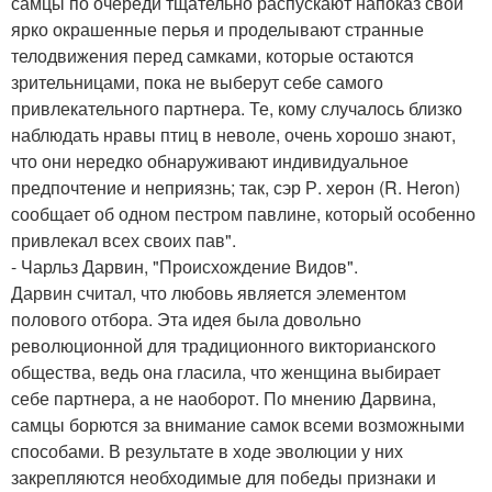
самцы по очереди тщательно распускают напоказ свои
ярко окрашенные перья и проделывают странные
телодвижения перед самками, которые остаются
зрительницами, пока не выберут себе самого
привлекательного партнера. Те, кому случалось близко
наблюдать нравы птиц в неволе, очень хорошо знают,
что они нередко обнаруживают индивидуальное
предпочтение и неприязнь; так, сэр Р. херон (R. Heron)
сообщает об одном пестром павлине, который особенно
привлекал всех своих пав".
- Чарльз Дарвин, "Происхождение Видов".
Дарвин считал, что любовь является элементом
полового отбора. Эта идея была довольно
революционной для традиционного викторианского
общества, ведь она гласила, что женщина выбирает
себе партнера, а не наоборот. По мнению Дарвина,
самцы борются за внимание самок всеми возможными
способами. В результате в ходе эволюции у них
закрепляются необходимые для победы признаки и