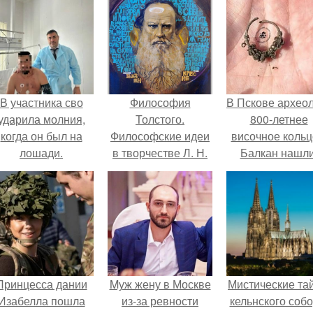
В участника сво
Философия
В Пскове архео
ударила молния,
Толстого.
800-летнее
когда он был на
Философские идеи
височное кольц
лошади.
в творчестве Л. Н.
Балкан нашли
Толстого.
Принцесса дании
Mуж жену в Москве
Мистические та
Изабелла пошла
из-за ревности
кельнского собо