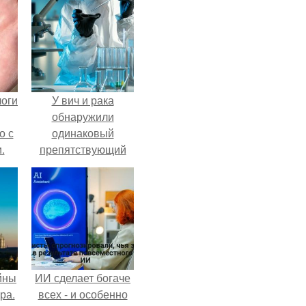
логи
У вич и рака
обнаружили
о с
одинаковый
.
препятствующий
лечению механизм.
йны
ИИ сделает богаче
ра.
всех - и особенно