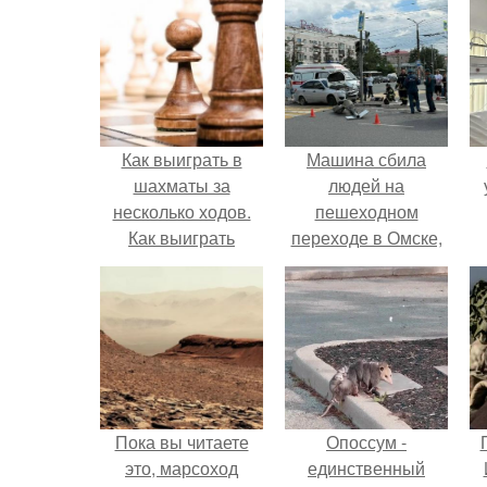
Как выиграть в
Машина сбила
шахматы за
людей на
несколько ходов.
пешеходном
Как выиграть
переходе в Омске,
шахматную партию
пострадали 8
за несколько ходов,
человек.
если вы не умеете
играть.
Пока вы читаете
Опоссум -
это, марсоход
единственный