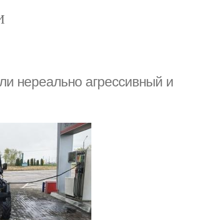
И
али нереально агрессивный и