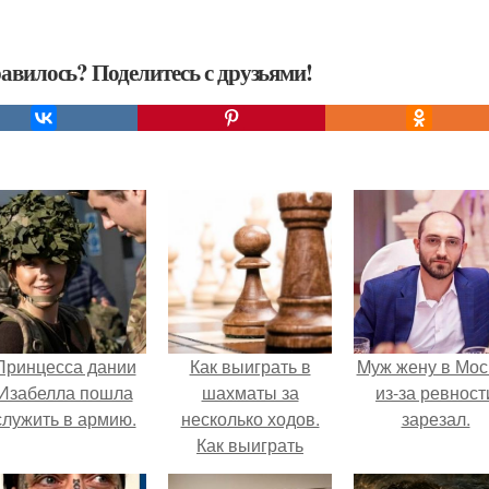
авилось? Поделитесь с друзьями!
Принцесса дании
Как выиграть в
Mуж жену в Мос
Изабелла пошла
шахматы за
из-за ревност
служить в армию.
несколько ходов.
зарезал.
Как выиграть
шахматную партию