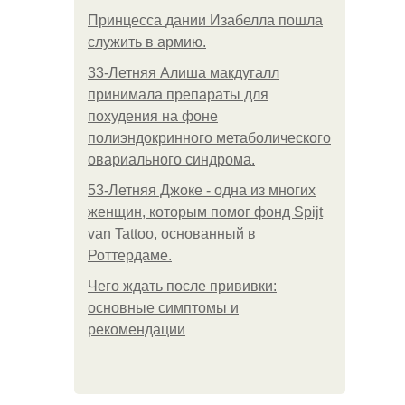
Принцесса дании Изабелла пошла
служить в армию.
33-Летняя Алиша макдугалл
принимала препараты для
похудения на фоне
полиэндокринного метаболического
овариального синдрома.
53-Летняя Джоке - одна из многих
женщин, которым помог фонд Spijt
van Tattoo, основанный в
Роттердаме.
Чего ждать после прививки:
основные симптомы и
рекомендации