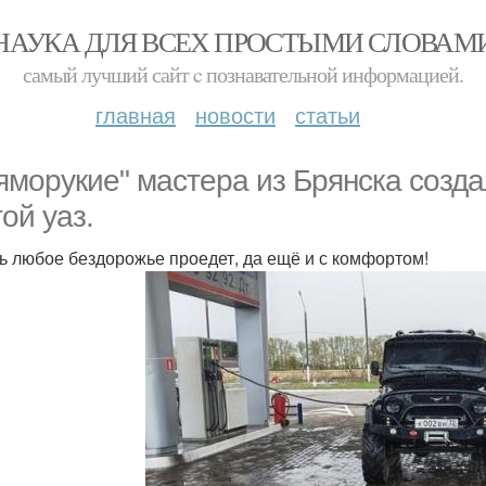
НАУКА ДЛЯ ВСЕХ ПРОСТЫМИ СЛОВАМ
самый лучший сайт c познавательной информацией.
главная
новости
статьи
яморукие" мaстeрa из Брянска созд
той уаз.
ь любое бездорожье проедет, да ещё и с комфортом!