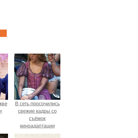
кве
В сеть просочились
и
свежие кадры со
съёмок
киноадаптации
"Рапунцель", и всё