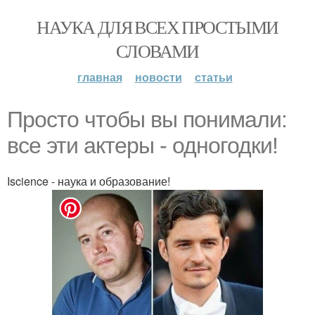
НАУКА ДЛЯ ВСЕХ ПРОСТЫМИ
СЛОВАМИ
главная
новости
статьи
Просто чтобы вы понимали:
все эти актеры - одногодки!
Iscience - наука и образование!