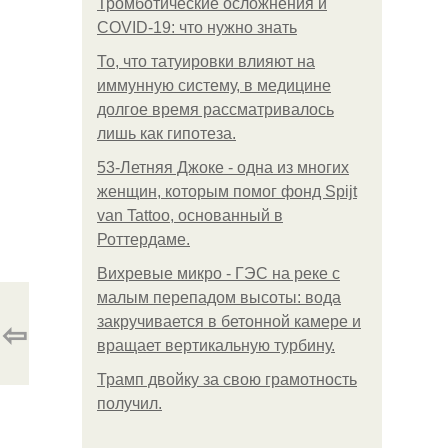
Тромботические осложнения и
COVID-19: что нужно знать
То, что татуировки влияют на
иммунную систему, в медицине
долгое время рассматривалось
лишь как гипотеза.
53-Летняя Джоке - одна из многих
женщин, которым помог фонд Spijt
van Tattoo, основанный в
Роттердаме.
Вихревые микро - ГЭС на реке с
малым перепадом высоты: вода
⇦
закручивается в бетонной камере и
вращает вертикальную турбину.
Трамп двойку за свою грамотность
получил.