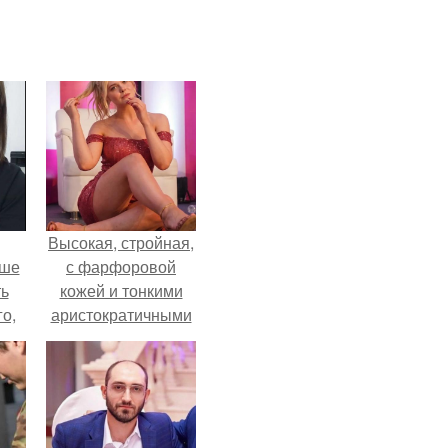
Высокая, стройная,
ьше
с фарфоровой
ть
кожей и тонкими
го,
аристократичными
али
чертами, эль
стом
выглядит так, будто
сошла с полотна
 и
художника.
ке