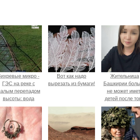
Вихревые микро -
Вот как надо
Жительница
ГЭС на реке с
вырезать из бумаги!
Башкирии бол
алым перепадом
не может име
высоты: вода
детей после то
закручивается в
как медики сдел
етонной камере и
ей аборт на ше
вращает
месяце
вертикальную
беременности
турбину.
оставили в мат