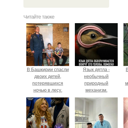
Читайте также
В Башкирии спасли
Язык дятла -
двоих детей,
необычный
потерявшихся
природный
м
ночью в лесу.
механизм.
б