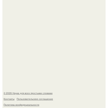
ИИ сделает богаче всех - и особенно тех, кто
зарабатывает меньше всего.
53-Летняя Джоке - одна из многих женщин, которым
помог фонд Spijt van Tattoo, основанный в Роттердаме.
© 2026 Наука для всех простыми словами
Контакты
Пользовательское соглашение
Политика конфидециальности