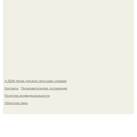
В сеть просочились свежие кадры со съёмок
киноадаптации "Рапунцель", и всё внимание
моментально оказалось приковано к Тиган крофт.
© 2026 Наука для всех простыми словами
Контакты
Пользовательское соглашение
Политика конфидециальности
Обратная связь